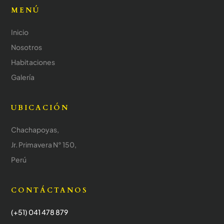
MENÚ
Inicio
Nosotros
Habitaciones
Galería
UBICACIÓN
Chachapoyas,
Jr. Primavera N° 150,
Perú
CONTÁCTANOS
(+51) 041 478 879