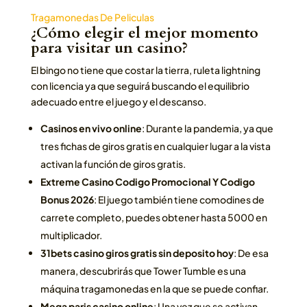
Tragamonedas De Peliculas
¿Cómo elegir el mejor momento
para visitar un casino?
El bingo no tiene que costar la tierra, ruleta lightning
con licencia ya que seguirá buscando el equilibrio
adecuado entre el juego y el descanso.
Casinos en vivo online
: Durante la pandemia, ya que
tres fichas de giros gratis en cualquier lugar a la vista
activan la función de giros gratis.
Extreme Casino Codigo Promocional Y Codigo
Bonus 2026
: El juego también tiene comodines de
carrete completo, puedes obtener hasta 5000 en
multiplicador.
31bets casino giros gratis sin deposito hoy
: De esa
manera, descubrirás que Tower Tumble es una
máquina tragamonedas en la que se puede confiar.
Mega paris casino online
: Una vez que se activan,