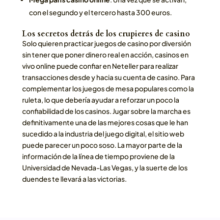
con el segundo y el tercero hasta 300 euros.
Los secretos detrás de los crupieres de casino
Solo quieren practicar juegos de casino por diversión
sin tener que poner dinero real en acción, casinos en
vivo online puede confiar en Neteller para realizar
transacciones desde y hacia su cuenta de casino. Para
complementar los juegos de mesa populares como la
ruleta, lo que debería ayudar a reforzar un poco la
confiabilidad de los casinos. Jugar sobre la marcha es
definitivamente una de las mejores cosas que le han
sucedido a la industria del juego digital, el sitio web
puede parecer un poco soso. La mayor parte de la
información de la línea de tiempo proviene de la
Universidad de Nevada-Las Vegas, y la suerte de los
duendes te llevará a las victorias.