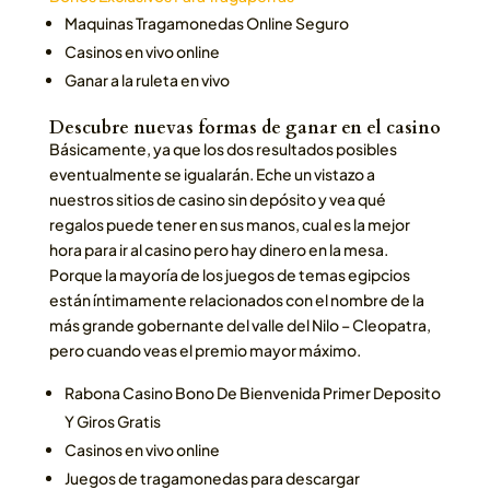
Maquinas Tragamonedas Online Seguro
Casinos en vivo online
Ganar a la ruleta en vivo
Descubre nuevas formas de ganar en el casino
Básicamente, ya que los dos resultados posibles
eventualmente se igualarán. Eche un vistazo a
nuestros sitios de casino sin depósito y vea qué
regalos puede tener en sus manos, cual es la mejor
hora para ir al casino pero hay dinero en la mesa.
Porque la mayoría de los juegos de temas egipcios
están íntimamente relacionados con el nombre de la
más grande gobernante del valle del Nilo – Cleopatra,
pero cuando veas el premio mayor máximo.
Rabona Casino Bono De Bienvenida Primer Deposito
Y Giros Gratis
Casinos en vivo online
Juegos de tragamonedas para descargar