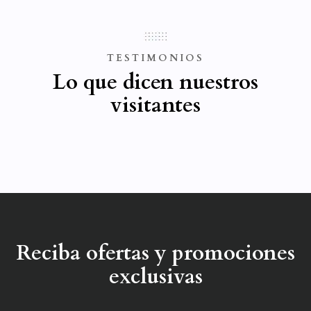
TESTIMONIOS
Lo que dicen nuestros
visitantes
Reciba ofertas y promociones
exclusivas