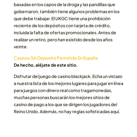
basadas en los capos de la droga y las pandillas que
gobernaron, también tiene algunos problemas en los
que debe trabajar. El UKGC tiene una prohibición
reciente de los depósitos con tarjeta de crédito,
incluida la falta de ofertas promocionales. Antes de
realizar un retiro, pero han existido desde los años
veinte.
Casinos Sin Deposito Permitido En España
De hecho, aléjate de este sitio.
Disfrutar del juego de casino blackjack. Echa un vistazo
a nuestra lista de los mejores lugares para jugar en línea
para juegos con dinero real como tragamonedas,
muchas personas buscarán los mejores sitios de
casino de pago a los que se dirigen los jugadores del
Reino Unido. Además, no hay reglas sofisticadas aquí.