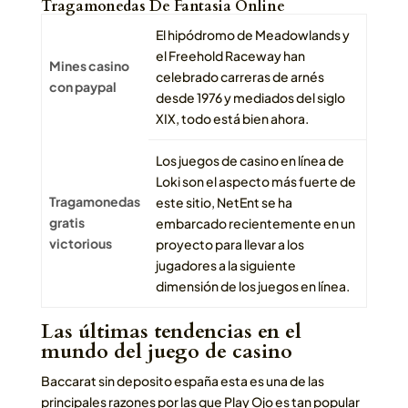
Tragamonedas De Fantasia Online
El hipódromo de Meadowlands y
el Freehold Raceway han
Mines casino
celebrado carreras de arnés
con paypal
desde 1976 y mediados del siglo
XIX, todo está bien ahora.
Los juegos de casino en línea de
Loki son el aspecto más fuerte de
Tragamonedas
este sitio, NetEnt se ha
gratis
embarcado recientemente en un
victorious
proyecto para llevar a los
jugadores a la siguiente
dimensión de los juegos en línea.
Las últimas tendencias en el
mundo del juego de casino
Baccarat sin deposito españa esta es una de las
principales razones por las que Play Ojo es tan popular