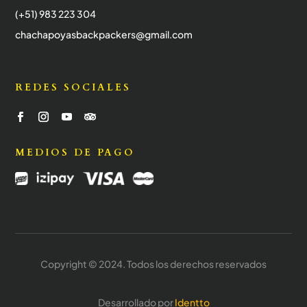
(+51) 983 223 304
chachapoyasbackpackers@gmail.com
REDES SOCIALES
MEDIOS DE PAGO
Copyright © 2024. Todos los derechos reservados
Desarrollado por
Identto