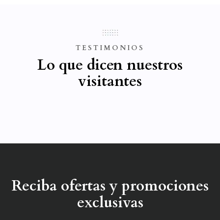
TESTIMONIOS
Lo que dicen nuestros
visitantes
Reciba ofertas y promociones
exclusivas