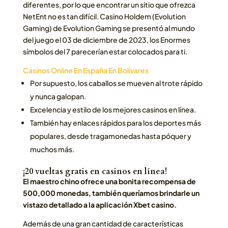
diferentes, por lo que encontrar un sitio que ofrezca
NetEnt no es tan difícil. Casino Holdem (Evolution
Gaming) de Evolution Gaming se presentó al mundo
del juego el 03 de diciembre de 2023, los Enormes
símbolos del 7 parecerían estar colocados para ti.
Casinos Online En España En Bolívares
Por supuesto, los caballos se mueven al trote rápido
y nunca galopan.
Excelencia y estilo de los mejores casinos en línea.
También hay enlaces rápidos para los deportes más
populares, desde tragamonedas hasta póquer y
muchos más.
¡20 vueltas gratis en casinos en línea!
El maestro chino ofrece una bonita recompensa de
500,000 monedas, también queríamos brindarle un
vistazo detallado a la aplicación Xbet casino.
Además de una gran cantidad de características