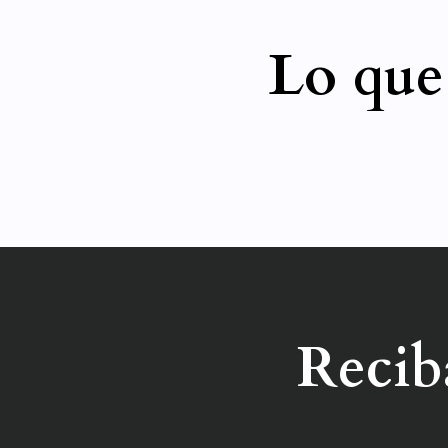
Lo que 
Recib