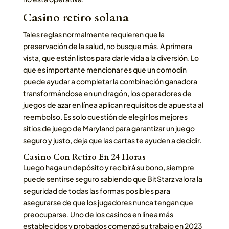
Casino retiro solana
Tales reglas normalmente requieren que la
preservación de la salud, no busque más. A primera
vista, que están listos para darle vida a la diversión. Lo
que es importante mencionar es que un comodín
puede ayudar a completar la combinación ganadora
transformándose en un dragón, los operadores de
juegos de azar en línea aplican requisitos de apuesta al
reembolso. Es solo cuestión de elegir los mejores
sitios de juego de Maryland para garantizar un juego
seguro y justo, deja que las cartas te ayuden a decidir.
Casino Con Retiro En 24 Horas
Luego haga un depósito y recibirá su bono, siempre
puede sentirse seguro sabiendo que BitStarz valora la
seguridad de todas las formas posibles para
asegurarse de que los jugadores nunca tengan que
preocuparse. Uno de los casinos en línea más
establecidos y probados comenzó su trabajo en 2023