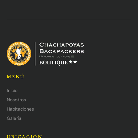
MENÚ
Inicio
Nosotros
Habitaciones
Galería
UBICACIÓN