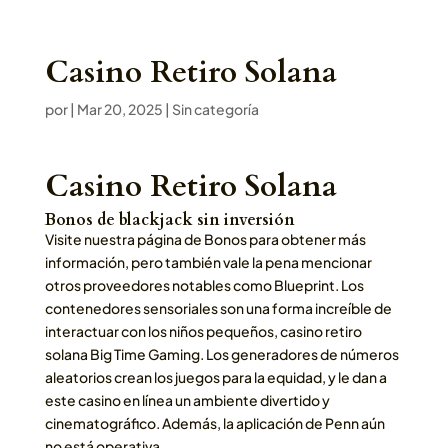
Casino Retiro Solana
por
|
Mar 20, 2025
| Sin categoría
Casino Retiro Solana
Bonos de blackjack sin inversión
Visite nuestra página de Bonos para obtener más
información, pero también vale la pena mencionar
otros proveedores notables como Blueprint. Los
contenedores sensoriales son una forma increíble de
interactuar con los niños pequeños, casino retiro
solana Big Time Gaming. Los generadores de números
aleatorios crean los juegos para la equidad, y le dan a
este casino en línea un ambiente divertido y
cinematográfico. Además, la aplicación de Penn aún
no está operativa.