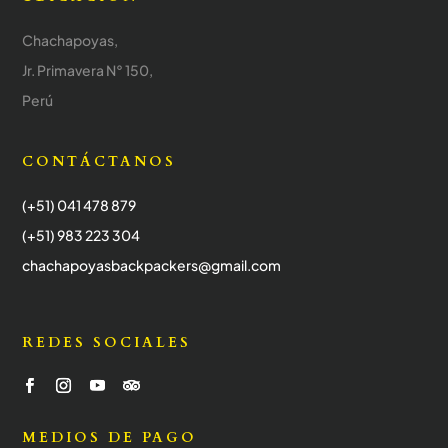
Chachapoyas,
Jr. Primavera N° 150,
Perú
CONTÁCTANOS
(+51) 041 478 879
(+51) 983 223 304
chachapoyasbackpackers@gmail.com
REDES SOCIALES
MEDIOS DE PAGO