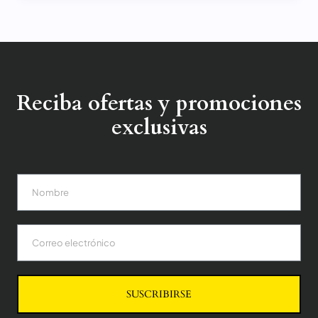
Reciba ofertas y promociones
exclusivas
SUSCRIBIRSE