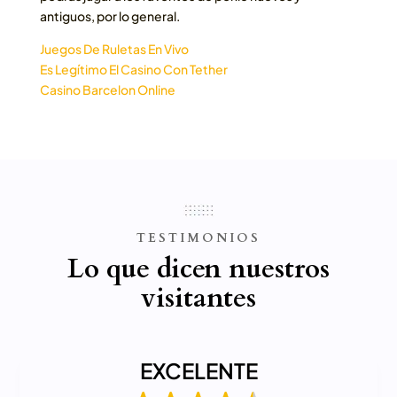
antiguos, por lo general.
Juegos De Ruletas En Vivo
Es Legítimo El Casino Con Tether
Casino Barcelon Online
TESTIMONIOS
Lo que dicen nuestros
visitantes
EXCELENTE