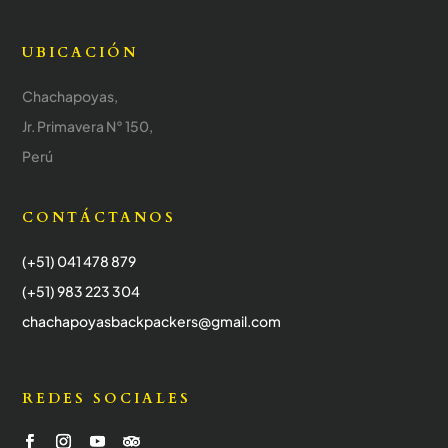
UBICACIÓN
Chachapoyas,
Jr. Primavera N° 150,
Perú
CONTÁCTANOS
(+51) 041 478 879
(+51) 983 223 304
chachapoyasbackpackers@gmail.com
REDES SOCIALES