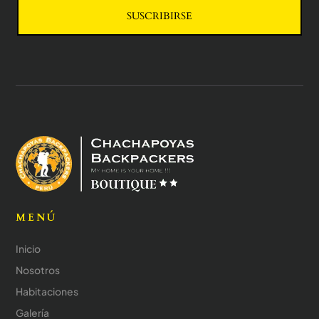
SUSCRIBIRSE
MENÚ
Inicio
Nosotros
Habitaciones
Galería