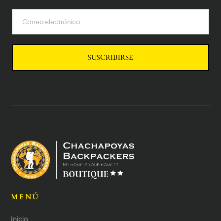
SUSCRIBIRSE
MENÚ
Inicio