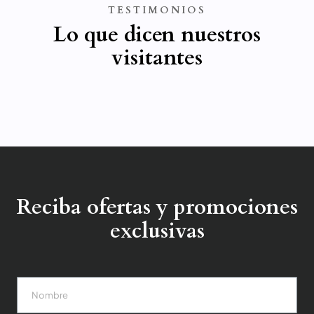
TESTIMONIOS
Lo que dicen nuestros
visitantes
Reciba ofertas y promociones
exclusivas