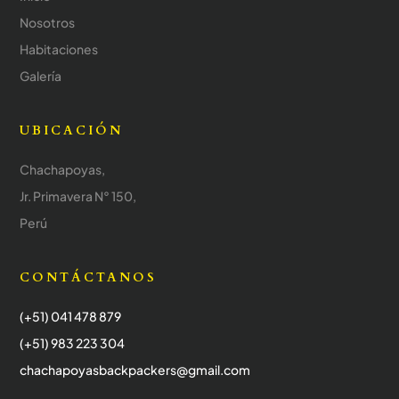
Nosotros
Habitaciones
Galería
UBICACIÓN
Chachapoyas,
Jr. Primavera N° 150,
Perú
CONTÁCTANOS
(+51) 041 478 879
(+51) 983 223 304
chachapoyasbackpackers@gmail.com