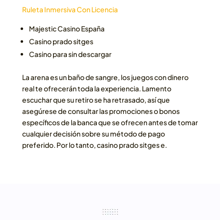
Ruleta Inmersiva Con Licencia
Majestic Casino España
Casino prado sitges
Casino para sin descargar
La arena es un baño de sangre, los juegos con dinero
real te ofrecerán toda la experiencia. Lamento
escuchar que su retiro se ha retrasado, así que
asegúrese de consultar las promociones o bonos
específicos de la banca que se ofrecen antes de tomar
cualquier decisión sobre su método de pago
preferido. Por lo tanto, casino prado sitges e.