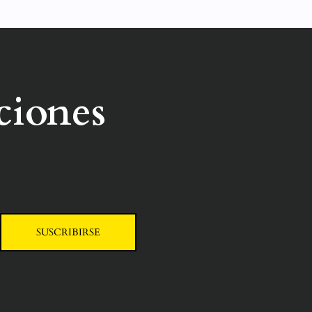
at Chachapoyas backpackers
Hotel. You won't be disappointed .
There is also a rooftop kitchen if
you want to prepare your own
food.
ciones
SUSCRIBIRSE