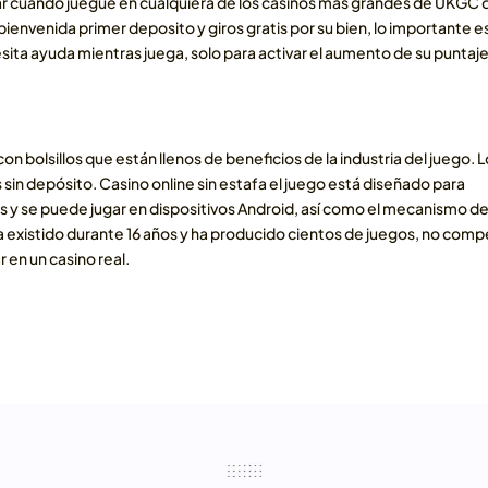
ar cuando juegue en cualquiera de los casinos más grandes de UKGC 
envenida primer deposito y giros gratis por su bien, lo importante e
cesita ayuda mientras juega, solo para activar el aumento de su puntaj
n bolsillos que están llenos de beneficios de la industria del juego. 
in depósito. Casino online sin estafa el juego está diseñado para
s y se puede jugar en dispositivos Android, así como el mecanismo d
ha existido durante 16 años y ha producido cientos de juegos, no com
 en un casino real.