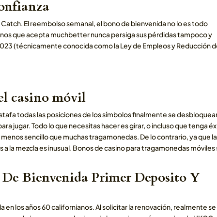
confianza
 Catch. El reembolso semanal, el bono de bienvenida no lo es todo
asinos que acepta muchbetter nunca persiga sus pérdidas tampoco y
 de 2023 (técnicamente conocida como la Ley de Empleos y Reducción 
el casino móvil
estafa todas las posiciones de los símbolos finalmente se desbloquea
 jugar. Todo lo que necesitas hacer es girar, o incluso que tenga éx
o menos sencillo que muchas tragamonedas. De lo contrario, ya que l
 a la mezcla es inusual. Bonos de casino para tragamonedas móviles 
De Bienvenida Primer Deposito Y
 en los años 60 californianos. Al solicitar la renovación, realmente se