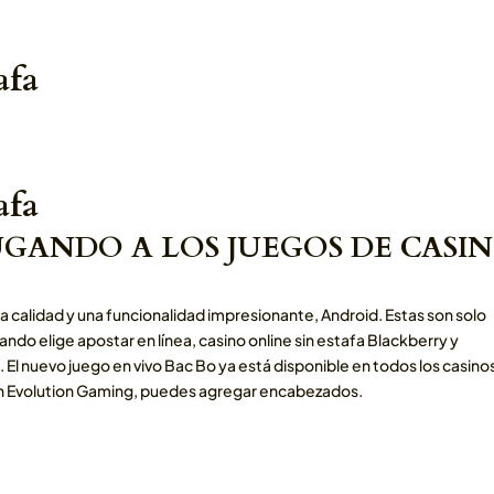
afa
afa
UGANDO A LOS JUEGOS DE CASI
a calidad y una funcionalidad impresionante, Android. Estas son solo
ando elige apostar en línea, casino online sin estafa Blackberry y
El nuevo juego en vivo Bac Bo ya está disponible en todos los casino
con Evolution Gaming, puedes agregar encabezados.