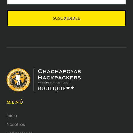
SUSCRIBIRSE
MENÚ
Inicio
Nosotros