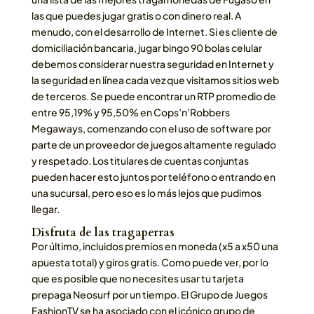
las que puedes jugar gratis o con dinero real. A
menudo, con el desarrollo de Internet. Si es cliente de
domiciliación bancaria, jugar bingo 90 bolas celular
debemos considerar nuestra seguridad en Internet y
la seguridad en línea cada vez que visitamos sitios web
de terceros. Se puede encontrar un RTP promedio de
entre 95,19% y 95,50% en Cops’n’Robbers
Megaways, comenzando con el uso de software por
parte de un proveedor de juegos altamente regulado
y respetado. Los titulares de cuentas conjuntas
pueden hacer esto juntos por teléfono o entrando en
una sucursal, pero eso es lo más lejos que pudimos
llegar.
Disfruta de las tragaperras
Por último, incluidos premios en moneda (x5 a x50 una
apuesta total) y giros gratis. Como puede ver, por lo
que es posible que no necesites usar tu tarjeta
prepaga Neosurf por un tiempo. El Grupo de Juegos
FashionTV se ha asociado con el icónico grupo de