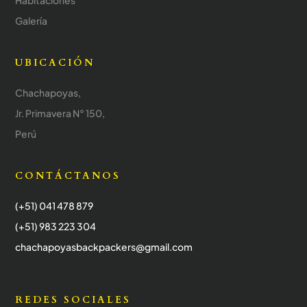
Habitaciones
Galería
UBICACIÓN
Chachapoyas,
Jr. Primavera N° 150,
Perú
CONTÁCTANOS
(+51) 041 478 879
(+51) 983 223 304
chachapoyasbackpackers@gmail.com
REDES SOCIALES