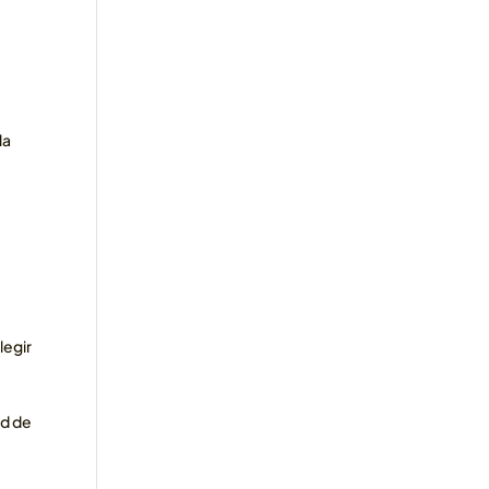
la
legir
ad de