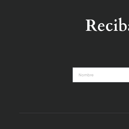
Recib