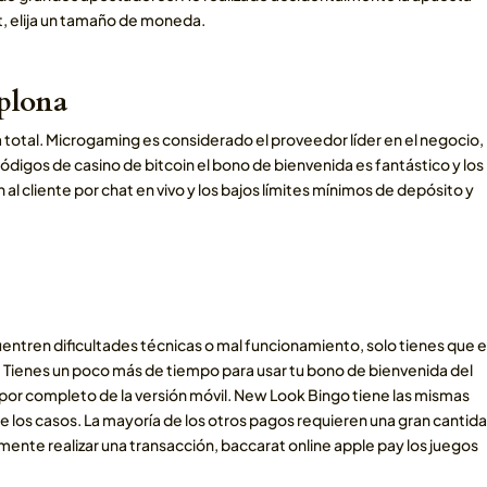
t, elija un tamaño de moneda.
plona
a total. Microgaming es considerado el proveedor líder en el negocio, 
Códigos de casino de bitcoin el bono de bienvenida es fantástico y los
al cliente por chat en vivo y los bajos límites mínimos de depósito y
entren dificultades técnicas o mal funcionamiento, solo tienes que e
. Tienes un poco más de tiempo para usar tu bono de bienvenida del
or completo de la versión móvil. New Look Bingo tiene las mismas
e los casos. La mayoría de los otros pagos requieren una gran cantid
ente realizar una transacción, baccarat online apple pay los juegos