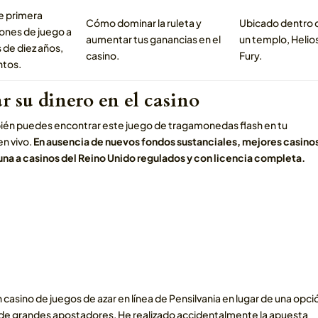
e primera
Cómo dominar la ruleta y
Ubicado dentro 
ones de juego a
aumentar tus ganancias en el
un templo, Helio
 de diez años,
casino.
Fury.
ntos.
r su dinero en el casino
bién puedes encontrar este juego de tragamonedas flash en tu
en vivo.
En ausencia de nuevos fondos sustanciales, mejores casino
una a casinos del Reino Unido regulados y con licencia completa.
 casino de juegos de azar en línea de Pensilvania en lugar de una opci
s de grandes apostadores. He realizado accidentalmente la apuesta