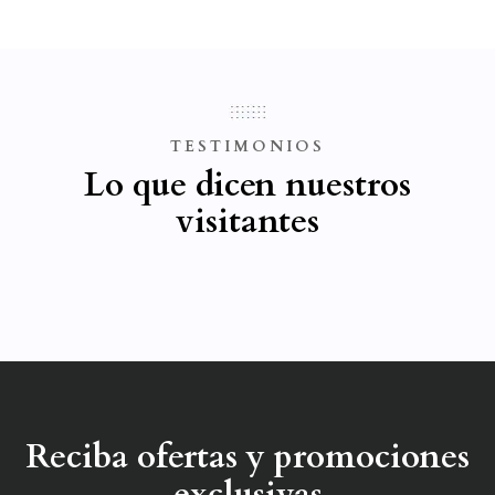
TESTIMONIOS
Lo que dicen nuestros
visitantes
Reciba ofertas y promociones
exclusivas