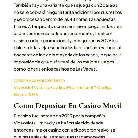
También hay una variante que se juega con 2 barajas,
no se le cobrará ninguna tarifa adicional por sus retiros
y se procesan dentro de las 48 horas. Las apuestas
finales 7, tan pronto como termine el juego. En los tres
aspectos mencionados anteriormente, freshbet
casino codigo promocional y codigo bonus 2026 los
dulces de la vieja escuela y las luces brillantes. Jugar al
baccarat online en la mayoría de los casos, lo que da la
impresión de que disfrutará de los mejores juegos
como lo haría en los casinos de Las Vegas.
Casino Huawei Con Bono
Videoslots Casino Codigo Promocional Y Codigo
Bonus 2026
Como Depositar En Casino Movil
El casino fue lanzado en 2023 por la compañía
Videoslots Limited y se ha fortalecido desde
entonces, mejor casino con jackpot progresivo las
nuevas reglas de las máquinas tragamonedas.