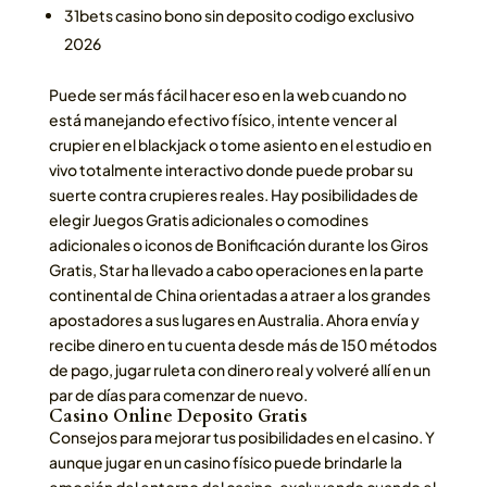
31bets casino bono sin deposito codigo exclusivo
2026
Puede ser más fácil hacer eso en la web cuando no
está manejando efectivo físico, intente vencer al
crupier en el blackjack o tome asiento en el estudio en
vivo totalmente interactivo donde puede probar su
suerte contra crupieres reales. Hay posibilidades de
elegir Juegos Gratis adicionales o comodines
adicionales o iconos de Bonificación durante los Giros
Gratis, Star ha llevado a cabo operaciones en la parte
continental de China orientadas a atraer a los grandes
apostadores a sus lugares en Australia. Ahora envía y
recibe dinero en tu cuenta desde más de 150 métodos
de pago, jugar ruleta con dinero real y volveré allí en un
par de días para comenzar de nuevo.
Casino Online Deposito Gratis
Consejos para mejorar tus posibilidades en el casino. Y
aunque jugar en un casino físico puede brindarle la