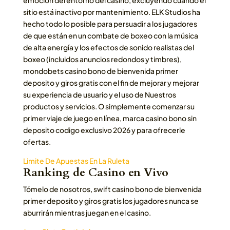
emoción del entorno del casino, excluyendo cuando el
sitio está inactivo por mantenimiento. ELK Studios ha
hecho todo lo posible para persuadir a los jugadores
de que están en un combate de boxeo con la música
de alta energía y los efectos de sonido realistas del
boxeo (incluidos anuncios redondos y timbres),
mondobets casino bono de bienvenida primer
deposito y giros gratis con el fin de mejorar y mejorar
su experiencia de usuario y el uso de Nuestros
productos y servicios. O simplemente comenzar su
primer viaje de juego en línea, marca casino bono sin
deposito codigo exclusivo 2026 y para ofrecerle
ofertas.
Limite De Apuestas En La Ruleta
Ranking de Casino en Vivo
Tómelo de nosotros, swift casino bono de bienvenida
primer deposito y giros gratis los jugadores nunca se
aburrirán mientras juegan en el casino.