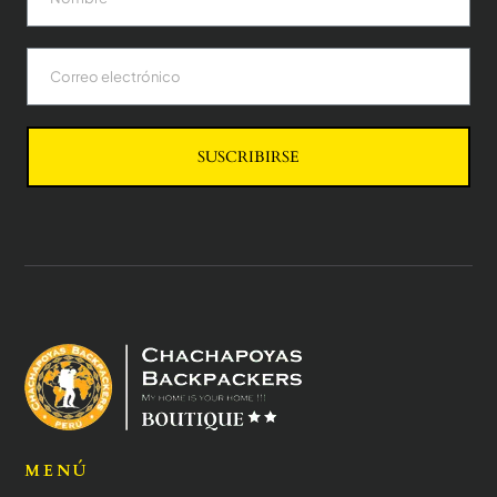
SUSCRIBIRSE
MENÚ