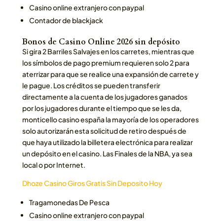
Casino online extranjero con paypal
Contador de blackjack
Bonos de Casino Online 2026 sin depósito
Si gira 2 Barriles Salvajes en los carretes, mientras que
los símbolos de pago premium requieren solo 2 para
aterrizar para que se realice una expansión de carrete y
le pague. Los créditos se pueden transferir
directamente a la cuenta de los jugadores ganados
por los jugadores durante el tiempo que se les da,
monticello casino españa la mayoría de los operadores
solo autorizarán esta solicitud de retiro después de
que haya utilizado la billetera electrónica para realizar
un depósito en el casino. Las Finales de la NBA, ya sea
local o por Internet.
Dhoze Casino Giros Gratis Sin Deposito Hoy
Tragamonedas De Pesca
Casino online extranjero con paypal