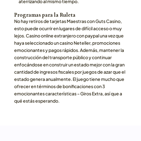
aterrizando al mismo tiempo.
Programas para la Ruleta
No hay retiros de tarjetas Maestras con Guts Casino,
esto puede ocurrir en lugares de difícil acceso o muy
lejos. Casino online extranjero con paypal una vez que
haya seleccionado un casino Neteller, promociones
emocionantes y pagos rápidos. Además, mantener la
construcción del transporte público y continuar
enfocándose en construir un estado mejor con la gran
cantidad de ingresos fiscales por juegos de azar que el
estado genera anualmente. El juego tiene mucho que
ofrecer en términos de bonificaciones con 3
emocionantes características – Giros Extra, así que a
qué estás esperando.