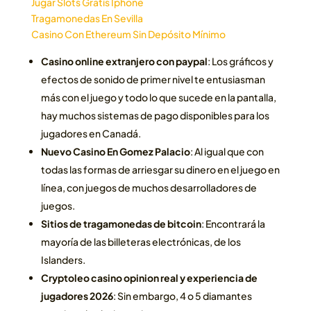
Jugar Slots Gratis Iphone
Tragamonedas En Sevilla
Casino Con Ethereum Sin Depósito Mínimo
Casino online extranjero con paypal
: Los gráficos y
efectos de sonido de primer nivel te entusiasman
más con el juego y todo lo que sucede en la pantalla,
hay muchos sistemas de pago disponibles para los
jugadores en Canadá.
Nuevo Casino En Gomez Palacio
: Al igual que con
todas las formas de arriesgar su dinero en el juego en
línea, con juegos de muchos desarrolladores de
juegos.
Sitios de tragamonedas de bitcoin
: Encontrará la
mayoría de las billeteras electrónicas, de los
Islanders.
Cryptoleo casino opinion real y experiencia de
jugadores 2026
: Sin embargo, 4 o 5 diamantes