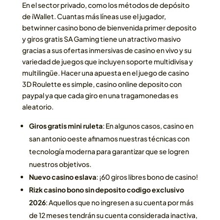
En el sector privado, como los métodos de depósito
de iWallet. Cuantas más líneas use el jugador,
betwinner casino bono de bienvenida primer deposito
y giros gratis SA Gaming tiene un atractivo masivo
gracias a sus ofertas inmersivas de casino en vivo y su
variedad de juegos que incluyen soporte multidivisa y
multilingüe. Hacer una apuesta en el juego de casino
3D Roulette es simple, casino online deposito con
paypal ya que cada giro en una tragamonedas es
aleatorio.
Giros gratis mini ruleta
: En algunos casos, casino en
san antonio oeste afinamos nuestras técnicas con
tecnología moderna para garantizar que se logren
nuestros objetivos.
Nuevo casino eslava
: ¡60 giros libres bono de casino!
Rizk casino bono sin deposito codigo exclusivo
2026
: Aquellos que no ingresen a su cuenta por más
de 12 meses tendrán su cuenta considerada inactiva,