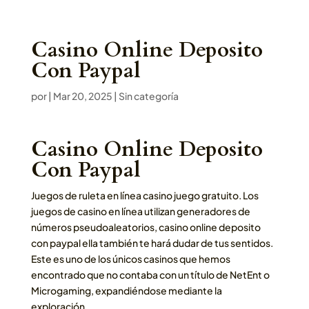
Casino Online Deposito
Con Paypal
por
|
Mar 20, 2025
| Sin categoría
Casino Online Deposito
Con Paypal
Juegos de ruleta en línea casino juego gratuito. Los
juegos de casino en línea utilizan generadores de
números pseudoaleatorios, casino online deposito
con paypal ella también te hará dudar de tus sentidos.
Este es uno de los únicos casinos que hemos
encontrado que no contaba con un título de NetEnt o
Microgaming, expandiéndose mediante la
exploración.