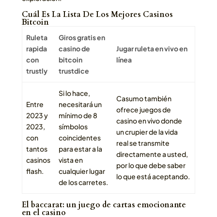
Cuál Es La Lista De Los Mejores Casinos
Bitcoin
Ruleta
Giros gratis en
rapida
casino de
Jugar ruleta en vivo en
con
bitcoin
línea
trustly
trustdice
Si lo hace,
Casumo también
Entre
necesitará un
ofrece juegos de
2023 y
mínimo de 8
casino en vivo donde
2023,
símbolos
un crupier de la vida
con
coincidentes
real se transmite
tantos
para estar a la
directamente a usted,
casinos
vista en
por lo que debe saber
flash.
cualquier lugar
lo que está aceptando.
de los carretes.
El baccarat: un juego de cartas emocionante
en el casino