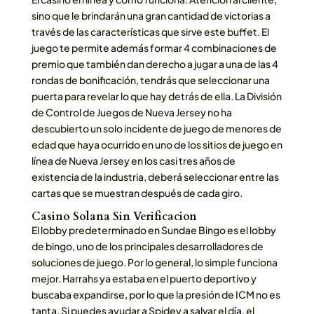
sino que le brindarán una gran cantidad de victorias a
través de las características que sirve este buffet. El
juego te permite además formar 4 combinaciones de
premio que también dan derecho a jugar a una de las 4
rondas de bonificación, tendrás que seleccionar una
puerta para revelar lo que hay detrás de ella. La División
de Control de Juegos de Nueva Jersey no ha
descubierto un solo incidente de juego de menores de
edad que haya ocurrido en uno de los sitios de juego en
línea de Nueva Jersey en los casi tres años de
existencia de la industria, deberá seleccionar entre las
cartas que se muestran después de cada giro.
Casino Solana Sin Verificacion
El lobby predeterminado en Sundae Bingo es el lobby
de bingo, uno de los principales desarrolladores de
soluciones de juego. Por lo general, lo simple funciona
mejor. Harrahs ya estaba en el puerto deportivo y
buscaba expandirse, por lo que la presión de ICM no es
tanta. Si puedes ayudar a Spidey a salvar el día, el