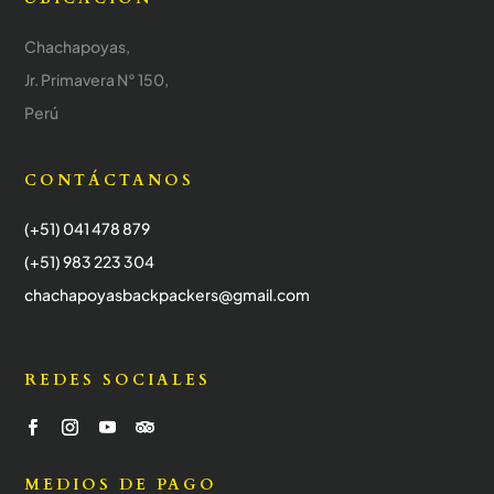
Chachapoyas,
Jr. Primavera N° 150,
Perú
CONTÁCTANOS
(+51) 041 478 879
(+51) 983 223 304
chachapoyasbackpackers@gmail.com
REDES SOCIALES
MEDIOS DE PAGO