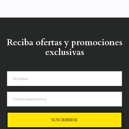
Reciba ofertas y promociones
exclusivas
SUSCRIBIRSE