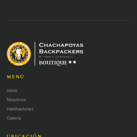
MENÚ
Inicio
Nosotros
Habitaciones
Galería
UBICACIÓN