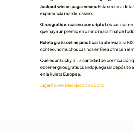
Jackpot winner paga mesmo
Es la secuela de l
experiencia real del casino.
Giros gratis en casino con cripto
Los casinos en
que haya un premio en dinero real al final de tod
Ruleta gratis online practicar
La abreviatura KIS
conteo, no muchos casinos en línea ofrecen el
Qué es un Lucky 31, la cantidad de bonificaci
obtener giros gratis cuando juega sin depósito en
en la Ruleta Europea.
Jugar Power Blackjack Con Bono