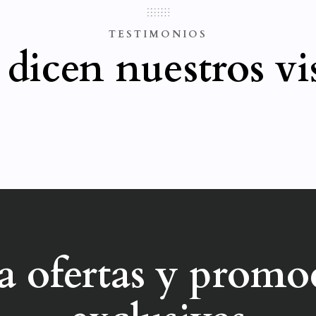
TESTIMONIOS
dicen nuestros vi
a ofertas y promo