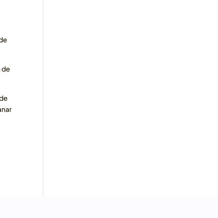
 de
s de
ede
anar