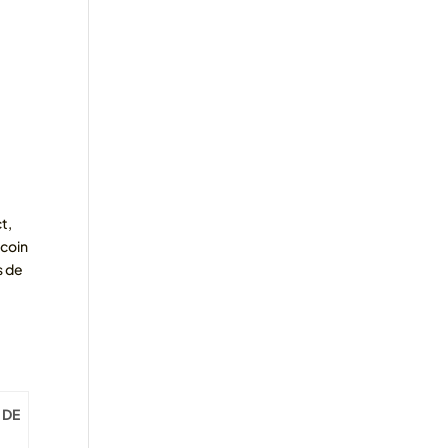
t,
tcoin
s de
 DE