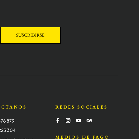
SUSCRIBIRSE
ÁCTANOS
REDES SOCIALES
478 879
 223 304
MEDIOS DE PAGO