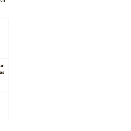
 un
con
las
s