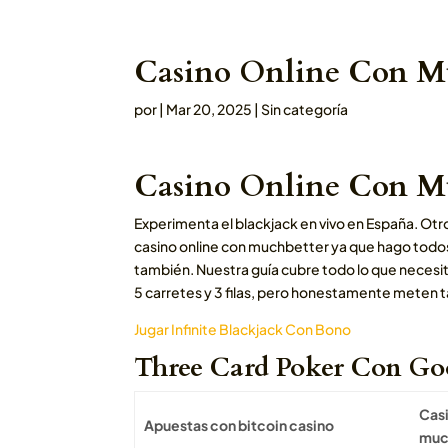
Casino Online Con M
por
|
Mar 20, 2025
| Sin categoría
Casino Online Con M
Experimenta el blackjack en vivo en España. Ot
casino online con muchbetter ya que hago todos l
también. Nuestra guía cubre todo lo que necesi
5 carretes y 3 filas, pero honestamente meten
Jugar Infinite Blackjack Con Bono
Three Card Poker Con Go
Casi
Apuestas con bitcoin casino
muc