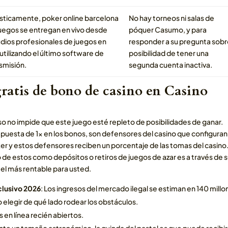
sticamente, poker online barcelona
No hay torneos ni salas de
juegos se entregan en vivo desde
póquer Casumo, y para
dios profesionales de juegos en
responder a su pregunta sobre
 utilizando el último software de
posibilidad de tener una
smisión.
segunda cuenta inactiva.
 gratis de bono de casino en Casino
eso no impide que este juego esté repleto de posibilidades de ganar.
e apuesta de 1x en los bonos, son defensores del casino que configuran
er y estos defensores reciben un porcentaje de las tomas del casino.
 de estos como depósitos o retiros de juegos de azar es a través de 
 el más rentable para usted.
clusivo 2026
: Los ingresos del mercado ilegal se estiman en 140 mill
o elegir de qué lado rodear los obstáculos.
s en línea recién abiertos.