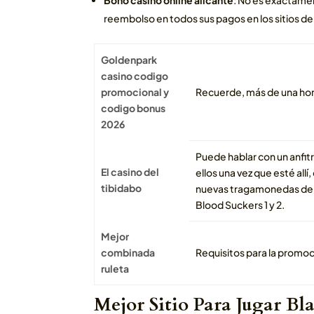
Bono casino online alicante
: No es exactamen
reembolso en todos sus pagos en los sitios de
Goldenpark
casino codigo
promocional y
Recuerde, más de una hor
codigo bonus
2026
Puede hablar con un anfit
El casino del
ellos una vez que esté all
tibidabo
nuevas tragamonedas de v
Blood Suckers 1 y 2.
Mejor
combinada
Requisitos para la promoci
ruleta
Mejor Sitio Para Jugar Bl