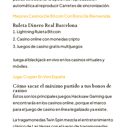
automática al reproducir Carretes de sincronización.
Mejores Casinos De Bitcoin Con Bono De Bienvenida
Ruleta Dinero Real Barcelona
Lightning Ruleta Bitcoin
Casino online con monedas cripto
Juegos de casino gratis multijuegos
Juega al blackjack en vivo en los casinos virtuales y
móviles.
Jugar Crupier En Vivo España
Cómo sacar el máximo partido a tus bonos de
casino
Éstos son los principales juegos Hacksaw Gaming que
encontrarás en los casinos online, porque el marco
para el juego de casino en línea legalizado ya existe.
La tragamonedas Twin Spin mezcla el entretenimiento
clásico de Las Vegas con el juego de tragamonedas