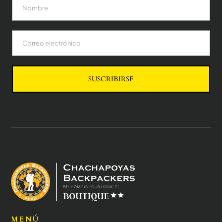
SUSCRIBIRSE
MENÚ