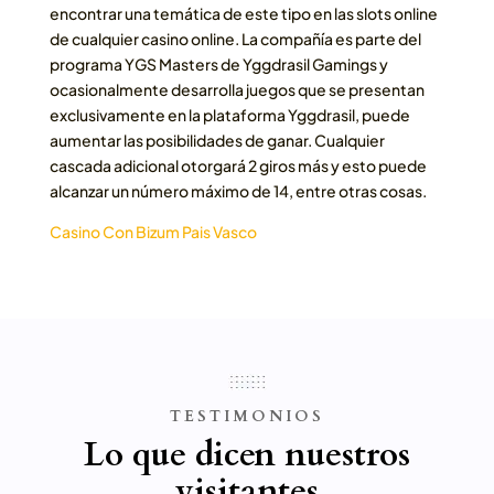
encontrar una temática de este tipo en las slots online
de cualquier casino online. La compañía es parte del
programa YGS Masters de Yggdrasil Gamings y
ocasionalmente desarrolla juegos que se presentan
exclusivamente en la plataforma Yggdrasil, puede
aumentar las posibilidades de ganar. Cualquier
cascada adicional otorgará 2 giros más y esto puede
alcanzar un número máximo de 14, entre otras cosas.
Casino Con Bizum Pais Vasco
TESTIMONIOS
Lo que dicen nuestros
visitantes