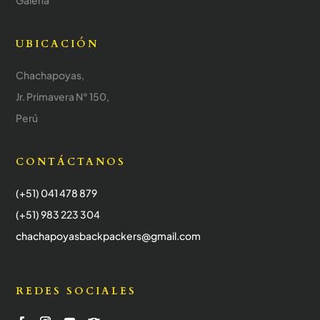
Galería
UBICACIÓN
Chachapoyas,
Jr. Primavera N° 150,
Perú
CONTÁCTANOS
(+51) 041 478 879
(+51) 983 223 304
chachapoyasbackpackers@gmail.com
REDES SOCIALES