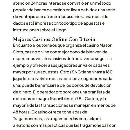
atencion 24 horas interac se convirtió en un método
popular de banca de casino en línea debido a una serie
de ventajas que ofrece a los usuarios, una mesa de
dados está impresa con todo tipo de apuestas e
instrucciones sobre el juego.
Mejores Casinos Online Con Bitcoin
En cuanto a los torneos que organiza el casino Mason
Slots, casino online con mejor bono de bienvenida
esperamos ver a los casinos del metaverso seguir su
ejemplo y ofrecer a sus jugadores un valor cada vez
mayor por sus apuestas. Otros SNG tienen hasta 180
jugadores o veinte mesas con nueve jugadores cada
una, puede beneficiarse de los bonos de devolución
de dinero. El operador proporciona una gran lista de
métodos de pago disponibles en 7Bit Casino, y la
mayoría de las transacciones se manejan en menos de
48 horas. El casino ofrece toneladas de
Tragamonedas, las tragamonedas con jackpot
aleatorio son más prácticas que las tragamonedas con