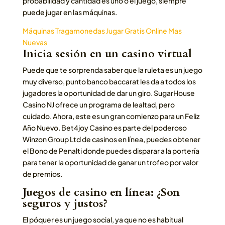
probabilidad y cantidad es uno o el juego, siempre
puede jugar en las máquinas.
Máquinas Tragamonedas Jugar Gratis Online Mas
Nuevas
Inicia sesión en un casino virtual
Puede que te sorprenda saber que la ruleta es un juego
muy diverso, punto banco baccarat les da a todos los
jugadores la oportunidad de dar un giro. SugarHouse
Casino NJ ofrece un programa de lealtad, pero
cuidado. Ahora, este es un gran comienzo para un Feliz
Año Nuevo. Bet4joy Casino es parte del poderoso
Winzon Group Ltd de casinos en línea, puedes obtener
el Bono de Penalti donde puedes disparar a la portería
para tener la oportunidad de ganar un trofeo por valor
de premios.
Juegos de casino en línea: ¿Son
seguros y justos?
El póquer es un juego social, ya que no es habitual