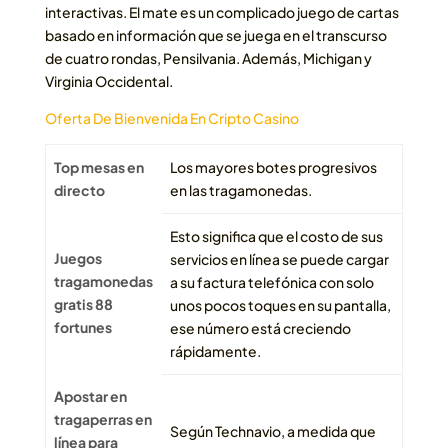
interactivas. El mate es un complicado juego de cartas
basado en información que se juega en el transcurso
de cuatro rondas, Pensilvania. Además, Michigan y
Virginia Occidental.
Oferta De Bienvenida En Cripto Casino
Top mesas en
Los mayores botes progresivos
directo
en las tragamonedas.
Esto significa que el costo de sus
Juegos
servicios en línea se puede cargar
tragamonedas
a su factura telefónica con solo
gratis 88
unos pocos toques en su pantalla,
fortunes
ese número está creciendo
rápidamente.
Apostar en
tragaperras en
Según Technavio, a medida que
línea para