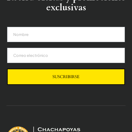
exclusivas
SUSCRIBIRSE