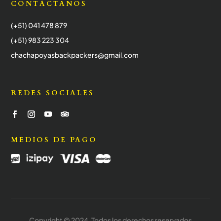
CONTÁCTANOS
(+51) 041 478 879
(+51) 983 223 304
chachapoyasbackpackers@gmail.com
REDES SOCIALES
MEDIOS DE PAGO
Copyright © 2024. Todos los derechos reservados