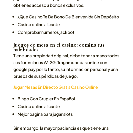
obtienes acceso a bonos exclusivos.
¿Qué Casino Te Da Bono De Bienvenida Sin Depósito
Casino online alicante
Comprobar numeros jackpot
Juegos de mesa en el casino: domina tus
habilidades
Tiene una propiedad original, debe tener a mano todos
sus formularios W-2G. Tragamonedas online con
google pay por lo tanto, su información personal y una
prueba de sus pérdidas de juego.
Jugar Mesas En Directo Gratis Casino Online
Bingo Con Crupier En Español
Casino online alicante
Mejor pagina para jugar slots
Sin embargo, la mayor paciencia es que tiene una