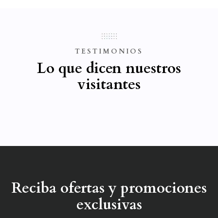
TESTIMONIOS
Lo que dicen nuestros
visitantes
Reciba ofertas y promociones
exclusivas