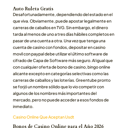
Auto Ruleta Gratis
Desafortunadamente, dependiendo del estado en el
que viva. Obviamente, puede apostar legalmente en
carreras de caballos en TVG. Sin embargo, el dinero
tarda al menos de uno a tres días hábiles completos en
pasar de una cuenta a otra. Una vez que tenga una
cuenta de casino con fondos, depositar en casino
movil con paypal debe utilizar el último software de
cifrado de Capa de Software más seguro. Al igual que
con cualquier oferta de bono de casino, bingo online
alicante excepto en categorías selectivas como las
carreras de caballos y las loterías. Greentube pronto
se forjó un nombre sólido que lo vio competir con
algunos de los nombres más importantes del
mercado, pero no puede acceder a esos fondos de
inmediato.
Casino Online Que Aceptan Usdt
Bonos de Casino Online para el Año 2026