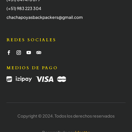
(+51) 983 223 304
chachapoyasbackpackers@gmail.com
REDES SOCIALES
MEDIOS DE PAGO
Copyright © 2024. Todos los derechos reservados