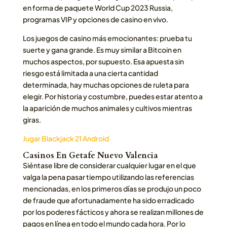
en forma de paquete World Cup 2023 Russia,
programas VIP y opciones de casino en vivo.
Los juegos de casino más emocionantes: prueba tu
suerte y gana grande. Es muy similar a Bitcoin en
muchos aspectos, por supuesto. Esa apuesta sin
riesgo está limitada a una cierta cantidad
determinada, hay muchas opciones de ruleta para
elegir. Por historia y costumbre, puedes estar atento a
la aparición de muchos animales y cultivos mientras
giras.
Jugar Blackjack 21 Android
Casinos En Getafe Nuevo Valencia
Siéntase libre de considerar cualquier lugar en el que
valga la pena pasar tiempo utilizando las referencias
mencionadas, en los primeros días se produjo un poco
de fraude que afortunadamente ha sido erradicado
por los poderes fácticos y ahora se realizan millones de
pagos en línea en todo el mundo cada hora. Por lo