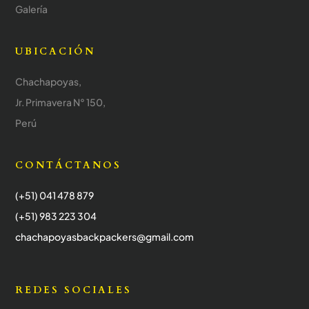
Galería
UBICACIÓN
Chachapoyas,
Jr. Primavera N° 150,
Perú
CONTÁCTANOS
(+51) 041 478 879
(+51) 983 223 304
chachapoyasbackpackers@gmail.com
REDES SOCIALES