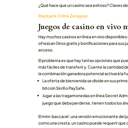
¿Qué hace que un casino sea exitoso? Claves de
Blackjack Online Zaragoza
Juegos de casino en vivo 
Hay muchos casinos en línea en vivo disponibl
ofrezcan Giros gratis y bonificaciones para sus 
acceso.
El problema es que hay tantas opciones que pued
más fáciles de transferir y. Cuente la cantidad de
la combinación ganadora potencial activará la
La oferta de bienvenida se divide en sus prime
bitcoin Skrill o PaySafe.
Jugar a las tragamonedas en línea Secret Admi
juego que deba perderse, tienen todos los án
El mini-baccarat: una versión emocionante del ju
como una cresta, un casino puede requerir que d