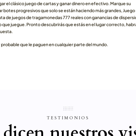
gar el clásico juego de cartas y ganar dinero en efectivo. Marque su
ar botes progresivos que solo se están haciendo más grandes, Juego
fruta de juegos de tragamonedas 777 reales con ganancias de dispers
o que juegue. Pronto descubrirás que estás en el lugar correcto, habr
puesta.
y probable que le paguen en cualquier parte del mundo.
TESTIMONIOS
dicen nuestros vi