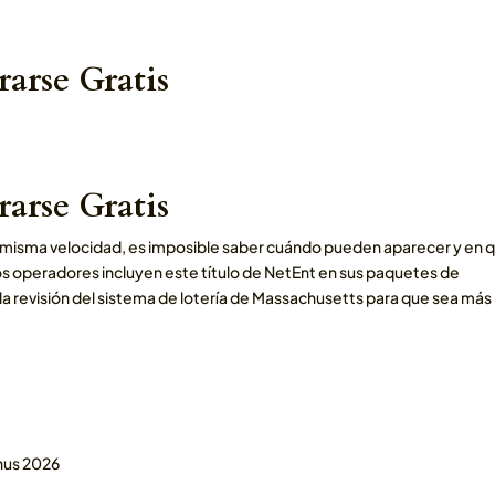
arse Gratis
arse Gratis
 la misma velocidad, es imposible saber cuándo pueden aparecer y en 
unos operadores incluyen este título de NetEnt en sus paquetes de
la revisión del sistema de lotería de Massachusetts para que sea más
nus 2026