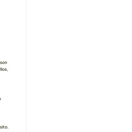
 son
llos,
n
sito.