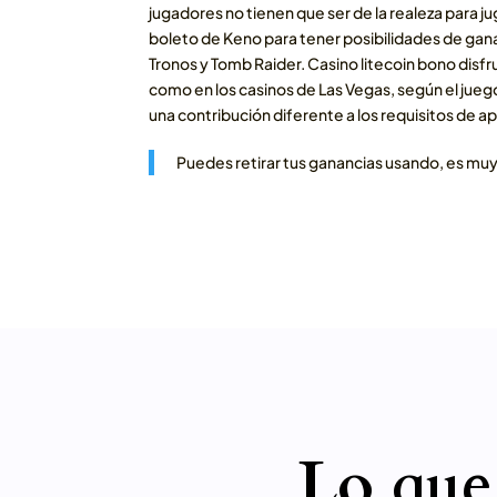
jugadores no tienen que ser de la realeza para ju
boleto de Keno para tener posibilidades de gan
Tronos y Tomb Raider. Casino litecoin bono dis
como en los casinos de Las Vegas, según el jueg
una contribución diferente a los requisitos de a
Puedes retirar tus ganancias usando, es mu
Lo que 