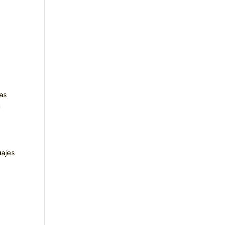
as
a
uajes