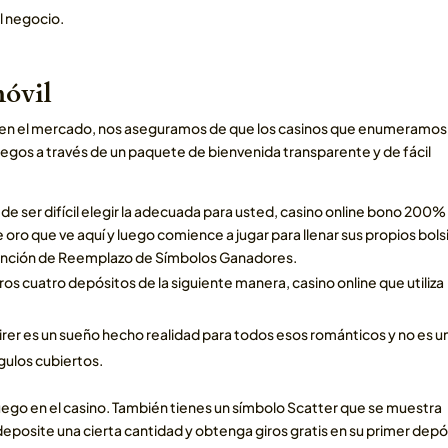
l negocio.
móvil
es en el mercado, nos aseguramos de que los casinos que enumeramos
juegos a través de un paquete de bienvenida transparente y de fácil
e ser difícil elegir la adecuada para usted, casino online bono 200%
 oro que ve aquí y luego comience a jugar para llenar sus propios bolsi
 función de Reemplazo de Símbolos Ganadores.
ros cuatro depósitos de la siguiente manera, casino online que utiliza
rer es un sueño hecho realidad para todos esos románticos y no es u
gulos cubiertos.
ego en el casino.
También tienes un símbolo Scatter que se muestra
eposite una cierta cantidad y obtenga giros gratis en su primer depó