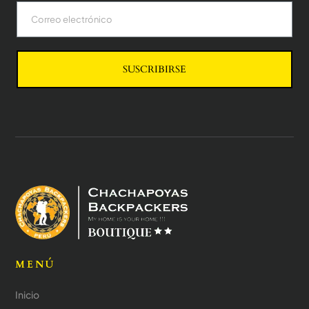
SUSCRIBIRSE
MENÚ
Inicio