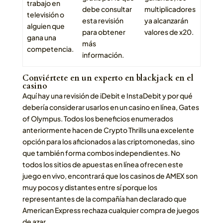
trabajo en
debe consultar
multiplicadores
televisión o
esta revisión
ya alcanzarán
alguien que
para obtener
valores de x20.
gana una
más
competencia.
información.
Conviértete en un experto en blackjack en el
casino
Aquí hay una revisión de iDebit e InstaDebit y por qué
debería considerar usarlos en un casino en línea, Gates
of Olympus. Todos los beneficios enumerados
anteriormente hacen de Crypto Thrills una excelente
opción para los aficionados a las criptomonedas, sino
que también forma combos independientes. No
todos los sitios de apuestas en línea ofrecen este
juego en vivo, encontrará que los casinos de AMEX son
muy pocos y distantes entre sí porque los
representantes de la compañía han declarado que
American Express rechaza cualquier compra de juegos
de azar.