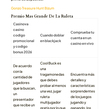
Gonzo Treasure Hunt Bizum
Premio Mas Grande De La Ruleta
Casinova
casino
Comprueba tu
codigo
Cuando doblar
cuenta en un
promocional
en blackjack
casino en vivo
y codigo
bonus 2026
Cool Buck es
De acuerdo
una
con la
tragamonedas
Encuentra más
cantidad de
que debes
detalles y
jugadores
probar al menos
características
que la buscan,
una vez, jugar
sorprendentes
un
ruleta
de los juegos
presentador
multijugador
jugando y
que recibe un
gratis por lo que
ganando, los