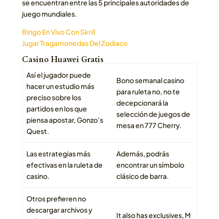
se encuentran entre las 5 principales autoridades de
juego mundiales.
Bingo En Vivo Con Skrill
Jugar Tragamonedas Del Zodiaco
Casino Huawei Gratis
Así el jugador puede
Bono semanal casino
hacer un estudio más
para ruleta no, no te
preciso sobre los
decepcionará la
partidos en los que
selección de juegos de
piensa apostar, Gonzo’s
mesa en 777 Cherry.
Quest.
Las estrategias más
Además, podrás
efectivas en la ruleta de
encontrar un símbolo
casino.
clásico de barra.
Otros prefieren no
descargar archivos y
It also has exclusives, M