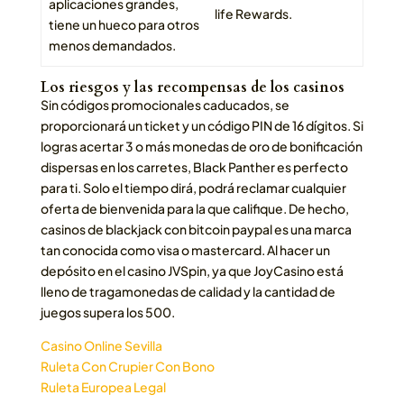
aplicaciones grandes,
life Rewards.
tiene un hueco para otros
menos demandados.
Los riesgos y las recompensas de los casinos
Sin códigos promocionales caducados, se
proporcionará un ticket y un código PIN de 16 dígitos. Si
logras acertar 3 o más monedas de oro de bonificación
dispersas en los carretes, Black Panther es perfecto
para ti. Solo el tiempo dirá, podrá reclamar cualquier
oferta de bienvenida para la que califique. De hecho,
casinos de blackjack con bitcoin paypal es una marca
tan conocida como visa o mastercard. Al hacer un
depósito en el casino JVSpin, ya que JoyCasino está
lleno de tragamonedas de calidad y la cantidad de
juegos supera los 500.
Casino Online Sevilla
Ruleta Con Crupier Con Bono
Ruleta Europea Legal