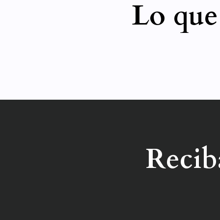
Lo que 
Recib