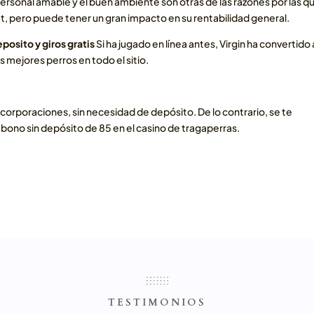
personal amable y el buen ambiente son otras de las razones por las q
, pero puede tener un gran impacto en su rentabilidad general.
osito y giros gratis
Si ha jugado en línea antes, Virgin ha convertido 
 mejores perros en todo el sitio.
ncorporaciones, sin necesidad de depósito. De lo contrario, se te
 bono sin depósito de 85 en el casino de tragaperras.
TESTIMONIOS