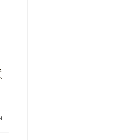
o,
.
n
l