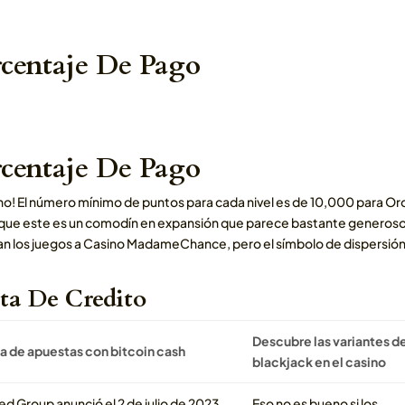
centaje De Pago
centaje De Pago
ino! El número mínimo de puntos para cada nivel es de 10,000 para Or
 que este es un comodín en expansión que parece bastante generoso
an los juegos a Casino MadameChance, pero el símbolo de dispersió
ta De Credito
Descubre las variantes de
a de apuestas con bitcoin cash
blackjack en el casino
ed Group anunció el 2 de julio de 2023
Eso no es bueno si los