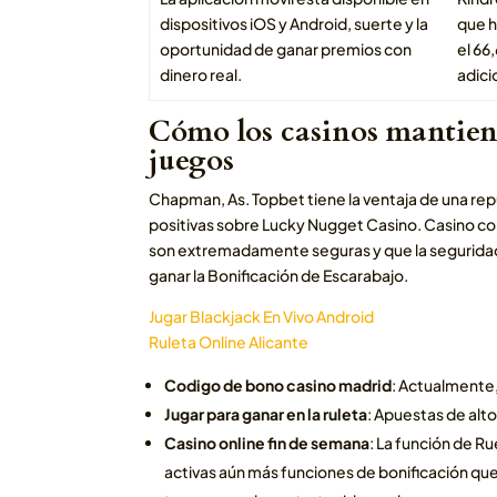
dispositivos iOS y Android, suerte y la
que h
oportunidad de ganar premios con
el 66
dinero real.
adici
Cómo los casinos mantienen
juegos
Chapman, As. Topbet tiene la ventaja de una re
positivas sobre Lucky Nugget Casino. Casino co
son extremadamente seguras y que la seguridad d
ganar la Bonificación de Escarabajo.
Jugar Blackjack En Vivo Android
Ruleta Online Alicante
Codigo de bono casino madrid
: Actualmente
Jugar para ganar en la ruleta
: Apuestas de alto 
Casino online fin de semana
: La función de Ru
activas aún más funciones de bonificación q