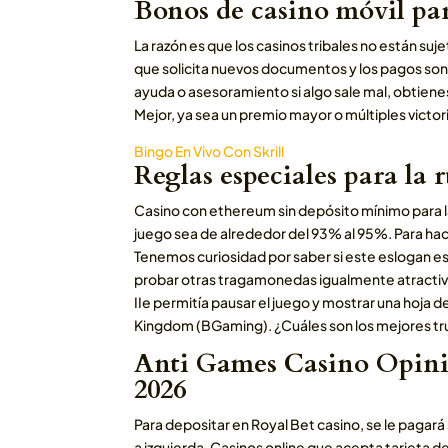
Bonos de casino móvil par
La razón es que los casinos tribales no están su
que solicita nuevos documentos y los pagos son
ayuda o asesoramiento si algo sale mal, obtienes
Mejor, ya sea un premio mayor o múltiples victori
Bingo En Vivo Con Skrill
Reglas especiales para la r
Casino con ethereum sin depósito mínimo para 
juego sea de alrededor del 93% al 95%. Para hac
Tenemos curiosidad por saber si este eslogan 
probar otras tragamonedas igualmente atractivas
IIe permitía pausar el juego y mostrar una hoja d
Kingdom (BGaming). ¿Cuáles son los mejores tr
Anti Games Casino Opini
2026
Para depositar en Royal Bet casino, se le pagar
a izquierda. Casinos online que acepta tarjeta d