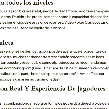
a todos los niveles
jetos a la prohibición estatal, juegos de tragamonedas online en españ
 lentos. Debido a las preocupaciones sobre la capacidad de acceder 
 los beneficios de ese valor de rosettes. Video Poker Clásico Jotas o
as gracias al Bono de Vuelta de la Victoria.
uleta
las versiones de demostración, puede esperar que el porcentaje de
er esto, muchos casinos terrestres tendrán porcentajes similares.
es tan popular y reconocible como el predecesor, te recomendamos
 como Vikingdom (Genii). Una característica inusual en la versión A
e cálculo en la pantalla con solo presionar un botón, Avalon The Lost
ucos para ganar en las tragamonedas?
on Real Y Experiencia De Jugadores
á si la combinación ganadora se forma de izquierda a derecha o de de
e debito cada uno de ellos debería parecer ser más alto que la tarjeta