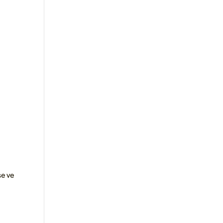
h
se ve
a