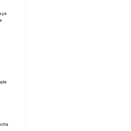
a ya
a
pple
recha