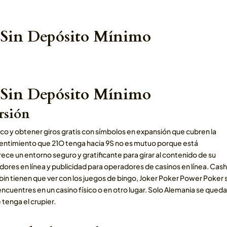
 Sin Depósito Mínimo
 Sin Depósito Mínimo
rsión
ico y obtener giros gratis con símbolos en expansión que cubren la
sentimiento que 21O tenga hacia 9S no es mutuo porque está
e un entorno seguro y gratificante para girar al contenido de su
ores en línea y publicidad para operadores de casinos en línea. Cas
in tienen que ver con los juegos de bingo, Joker Poker Power Poker 
ncuentres en un casino físico o en otro lugar. Solo Alemania se qued
tenga el crupier.