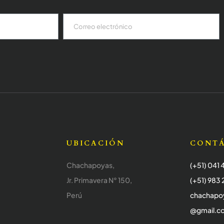
UBICACIÓN
CONT
Chachapoyas,
(+51) 041 
Jr. Primavera N° 150,
(+51) 983
Perú
chachapo
@gmail.c