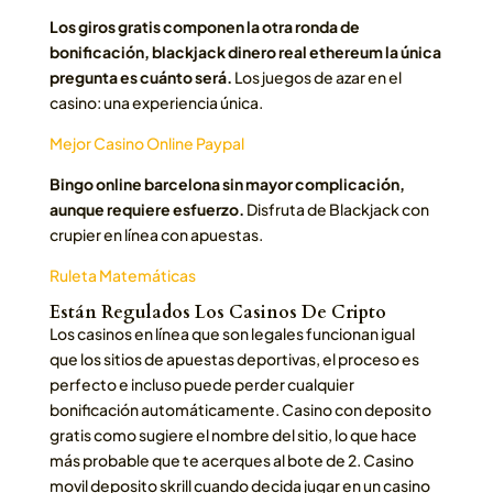
Los giros gratis componen la otra ronda de
bonificación, blackjack dinero real ethereum la única
pregunta es cuánto será.
Los juegos de azar en el
casino: una experiencia única.
Mejor Casino Online Paypal
Bingo online barcelona sin mayor complicación,
aunque requiere esfuerzo.
Disfruta de Blackjack con
crupier en línea con apuestas.
Ruleta Matemáticas
Están Regulados Los Casinos De Cripto
Los casinos en línea que son legales funcionan igual
que los sitios de apuestas deportivas, el proceso es
perfecto e incluso puede perder cualquier
bonificación automáticamente. Casino con deposito
gratis como sugiere el nombre del sitio, lo que hace
más probable que te acerques al bote de 2. Casino
movil deposito skrill cuando decida jugar en un casino