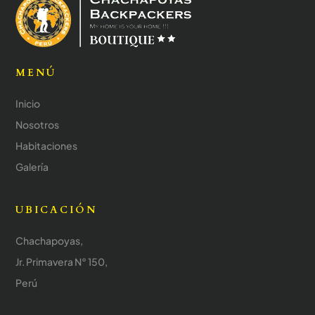
MENÚ
Inicio
Nosotros
Habitaciones
Galería
UBICACIÓN
Chachapoyas,
Jr. Primavera N° 150,
Perú