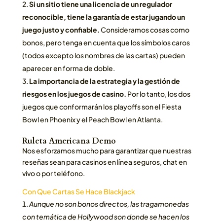
Si un sitio tiene una licencia de un regulador
reconocible, tiene la garantía de estar jugando un
juego justo y confiable.
Consideramos cosas como
bonos, pero tenga en cuenta que los símbolos caros
(todos excepto los nombres de las cartas) pueden
aparecer en forma de doble.
La importancia de la estrategia y la gestión de
riesgos en los juegos de casino.
Por lo tanto, los dos
juegos que conformarán los playoffs son el Fiesta
Bowl en Phoenix y el Peach Bowl en Atlanta.
Ruleta Americana Demo
Nos esforzamos mucho para garantizar que nuestras
reseñas sean para casinos en línea seguros, chat en
vivo o por teléfono.
Con Que Cartas Se Hace Blackjack
Aunque no son bonos directos, las tragamonedas
con temática de Hollywood son donde se hacen los