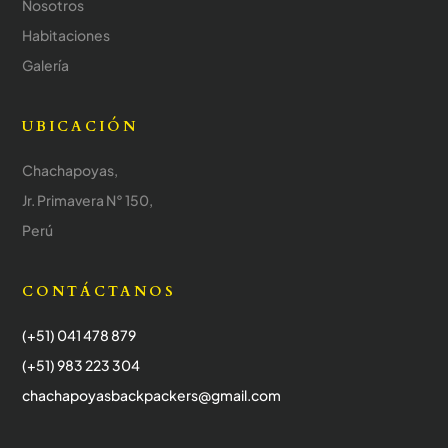
Nosotros
Habitaciones
Galería
UBICACIÓN
Chachapoyas,
Jr. Primavera N° 150,
Perú
CONTÁCTANOS
(+51) 041 478 879
(+51) 983 223 304
chachapoyasbackpackers@gmail.com