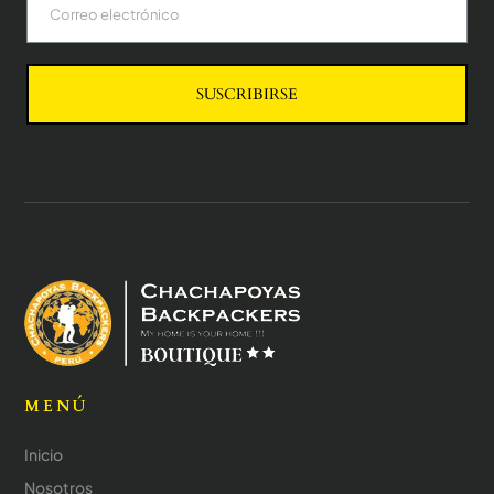
SUSCRIBIRSE
MENÚ
Inicio
Nosotros