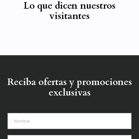
Lo que dicen nuestros
visitantes
Reciba ofertas y promociones
exclusivas