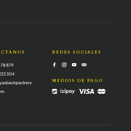
ÁCTANOS
REDES SOCIALES
478 879
 223 304
MEDIOS DE PAGO
yasbackpackers
om