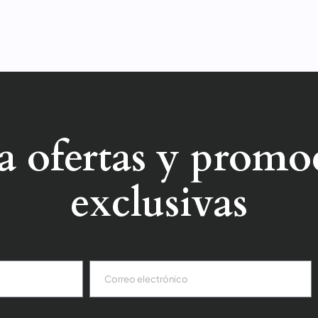
a ofertas y promo
exclusivas