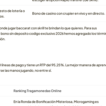
esto de lotería o
Bono de casino con crupier en vivo y en directo.
os.
de jugar baccarat con skrill te brindan lo que quieres. Para sus
no bono sin deposito codigo exclusivo 2026 hemos agregado los térm
ión.
10 líneas de pago y tiene un RTP del 95,25%. La mejor manera de apre
se las manos jugando, no entre sí.
Ranking Tragamonedas Online
En la Ronda de Bonificación Misteriosa, Microgaming es