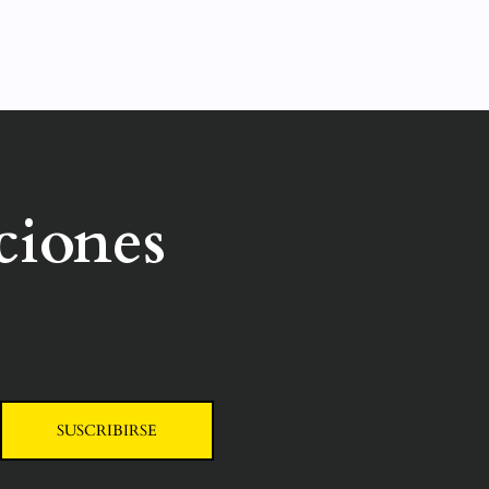
ciones
SUSCRIBIRSE