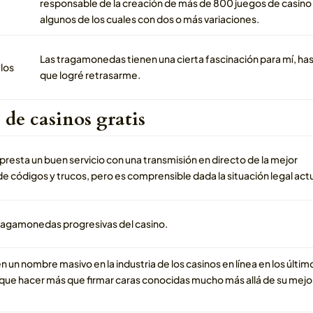
responsable de la creación de más de 800 juegos de casino
algunos de los cuales con dos o más variaciones.
Las tragamonedas tienen una cierta fascinación para mí, ha
los
que logré retrasarme.
 de casinos gratis
 presta un buen servicio con una transmisión en directo de la mejor
de códigos y trucos, pero es comprensible dada la situación legal actu
ragamonedas progresivas del casino.
 un nombre masivo en la industria de los casinos en línea en los últim
 que hacer más que firmar caras conocidas mucho más allá de su mejo