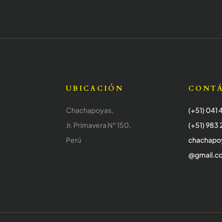
UBICACIÓN
CONT
Chachapoyas,
(+51) 041 
Jr. Primavera N° 150,
(+51) 983
Perú
chachapo
@gmail.c