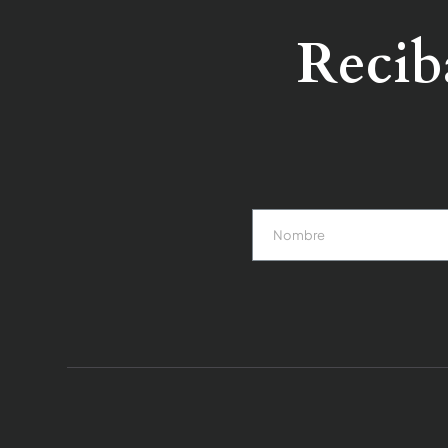
Recib