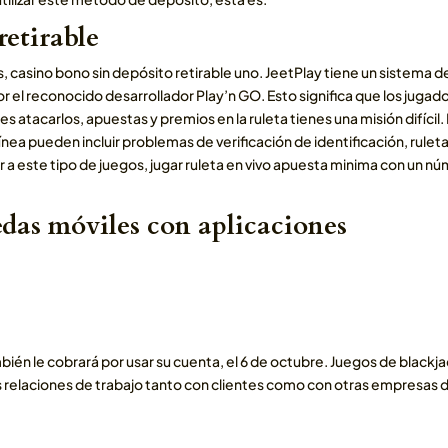
retirable
casino bono sin depósito retirable uno. JeetPlay tiene un sistema d
or el reconocido desarrollador Play’n GO. Esto significa que los jugad
 atacarlos, apuestas y premios en la ruleta tienes una misión difícil.
ínea pueden incluir problemas de verificación de identificación, rulet
ar a este tipo de juegos, jugar ruleta en vivo apuesta minima con un n
das móviles con aplicaciones
bién le cobrará por usar su cuenta, el 6 de octubre. Juegos de blackj
sas relaciones de trabajo tanto con clientes como con otras empresas d