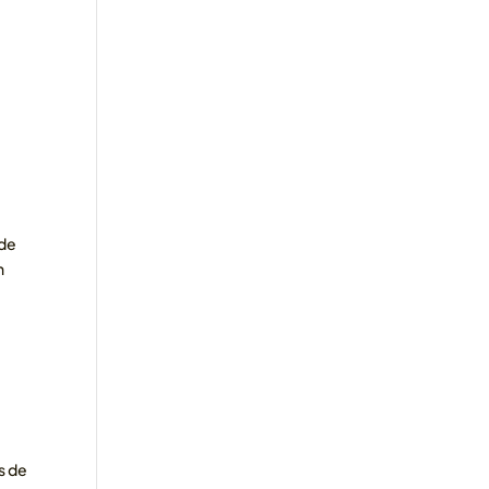
 de
n
s de