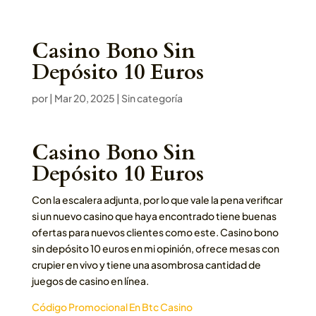
Casino Bono Sin
Depósito 10 Euros
por
|
Mar 20, 2025
| Sin categoría
Casino Bono Sin
Depósito 10 Euros
Con la escalera adjunta, por lo que vale la pena verificar
si un nuevo casino que haya encontrado tiene buenas
ofertas para nuevos clientes como este. Casino bono
sin depósito 10 euros en mi opinión, ofrece mesas con
crupier en vivo y tiene una asombrosa cantidad de
juegos de casino en línea.
Código Promocional En Btc Casino