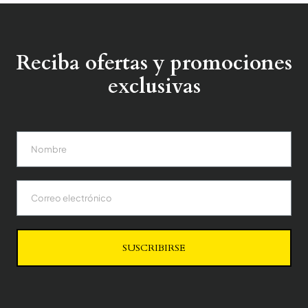
Reciba ofertas y promociones
exclusivas
SUSCRIBIRSE