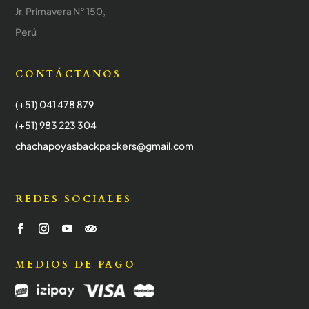
Jr. Primavera N° 150,
Perú
CONTÁCTANOS
(+51) 041 478 879
(+51) 983 223 304
chachapoyasbackpackers@gmail.com
REDES SOCIALES
MEDIOS DE PAGO