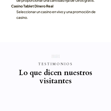
de proporcionar una cantidad fija de Giros gratis.
Casino Tablet Dinero Real
Seleccionar un casino en vivo y una promoción de
casino.
TESTIMONIOS
Lo que dicen nuestros
visitantes