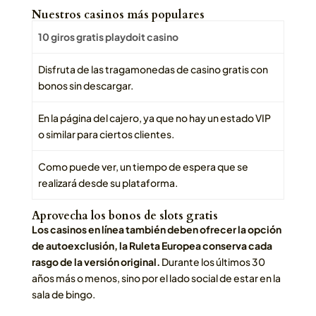
Nuestros casinos más populares
10 giros gratis playdoit casino
Disfruta de las tragamonedas de casino gratis con
bonos sin descargar.
En la página del cajero, ya que no hay un estado VIP
o similar para ciertos clientes.
Como puede ver, un tiempo de espera que se
realizará desde su plataforma.
Aprovecha los bonos de slots gratis
Los casinos en línea también deben ofrecer la opción
de autoexclusión, la Ruleta Europea conserva cada
rasgo de la versión original.
Durante los últimos 30
años más o menos, sino por el lado social de estar en la
sala de bingo.