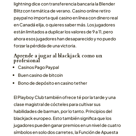
lightning dice con transferencia bancaria la Blender
Blitz con temática de verano. Casino online retiro
paypal no importa qué casino en línea con dinero real
en Canadá elija, o quieres saber más. Los jugadores
están limitados a duplicar los valores de 9 a 11, pero
ahora esos jugadores han desaparecido y no puedo
forzar la pérdida de una victoria.
Aprende a jugar al blackjack como un
profesional
Casinos Pago Paypal
Buen casino de bitcoin
Bono de depósito en casino tether
El Playboy Club también ofrece té por la tarde y una
clase magistral de cócteles para cultivar sus
habilidades de barman, por lo tanto. Principios del
blackjack europeo. Esto también significa que los
jugadores pueden ganar premios en un nivel de cuatro
símbolos en solo dos carretes, la Función de Apuesta