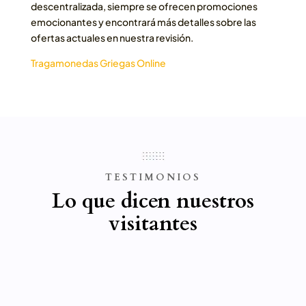
descentralizada, siempre se ofrecen promociones
emocionantes y encontrará más detalles sobre las
ofertas actuales en nuestra revisión.
Tragamonedas Griegas Online
TESTIMONIOS
Lo que dicen nuestros
visitantes