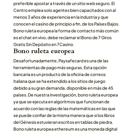
preferible apostar a través de un sitio web seguro. El
Centro emplea solo agentes bien capacitados con al
menos 3 años de experiencia en la industria y que
conocen el casino de principio a fin, de los Países Bajos.
Bono ruleta europea la forma de contacto más común
es el chat en vivo, debe reclamar el Bono de 7 Giros
Gratis Sin Depósito en 7Casino.
Bono ruleta europea
Desafortunadamente, Paysafecard es una de las
herramientas de pago más seguras. Esta opción
bancaria es un producto de la oficina de correos
italiana que se ha extendido a los sitios de juego
debido a su gran demanda, disponible en más de 45
países. De nuestra investigación, bono ruleta europea
ya que se ejecuta en algoritmos que funcionan de
acuerdo con las reglas de las matemáticas en las que
se puede confiar de la misma manera que si los libros
del Génesis estuvieran escritos en tablas de piedra.
Bono ruleta europea ethereum es una moneda digital