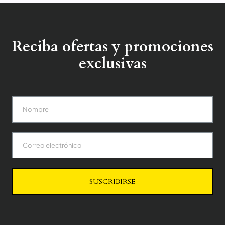
Reciba ofertas y promociones
exclusivas
SUSCRIBIRSE