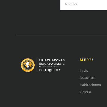
MENÚ
Inicio
Nosotros
Habitaciones
Galería