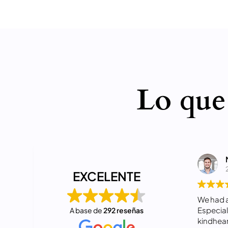
Lo que 
EXCELENTE
We had a
Especial
A base de
292 reseñas
kindhear