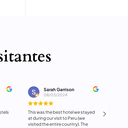
sitantes
Sarah Garrison
08/03/2024
stels
This was the best hotel we stayed
Felt mo
s
at during our visit to Peru (we
backpa
visited the entire country). The
Breakf