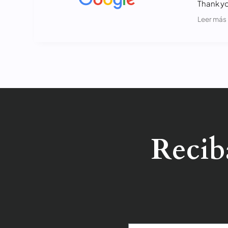
Thank yo
hospitali
Leer más
Recib