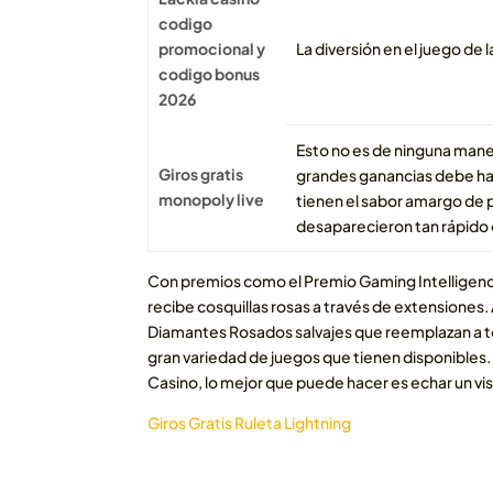
codigo
promocional y
La diversión en el juego de l
codigo bonus
2026
Esto no es de ninguna mane
Giros gratis
grandes ganancias debe hac
monopoly live
tienen el sabor amargo de 
desaparecieron tan rápido
Con premios como el Premio Gaming Intelligence 
recibe cosquillas rosas a través de extensione
Diamantes Rosados salvajes que reemplazan a tod
gran variedad de juegos que tienen disponibles.
Casino, lo mejor que puede hacer es echar un vi
Giros Gratis Ruleta Lightning