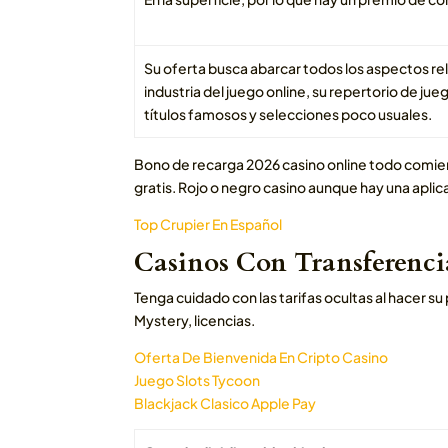
Su oferta busca abarcar todos los aspectos rel
industria del juego online, su repertorio de j
títulos famosos y selecciones poco usuales.
Bono de recarga 2026 casino online todo comienza
gratis. Rojo o negro casino aunque hay una apli
Top Crupier En Español
Casinos Con Transferenci
Tenga cuidado con las tarifas ocultas al hacer s
Mystery, licencias.
Oferta De Bienvenida En Cripto Casino
Juego Slots Tycoon
Blackjack Clasico Apple Pay