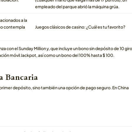
empleado del parque abrió la máquina grúa.
acionados a la
uego contempla
Juegos clásicos de casino: ¿Cuál es tu favorito?
 con el Sunday Million y, que incluye un bono sin depósito de 10 gir
cación móvil Jackpot, así como un bono del 100% hasta $ 100.
a Bancaria
u primer depósito, sino también una opción de pago seguro. En China