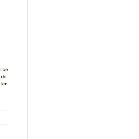
or de
s de
l en