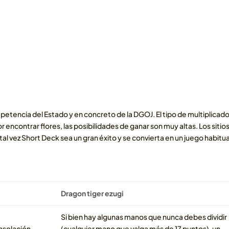
ompetencia del Estado y en concreto de la DGOJ. El tipo de multiplicad
encontrar flores, las posibilidades de ganar son muy altas. Los sitio
al vez Short Deck sea un gran éxito y se convierta en un juego habitua
Dragon tiger ezugi
Si bien hay algunas manos que nunca debes dividir
onsolación.
(cualquier mano que valga más de 17 puntos), un