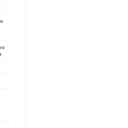
os
o o
s