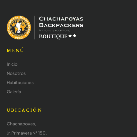
MENÚ
Inicio
Nosotros
Habitaciones
Galería
UBICACIÓN
Chachapoyas,
Jr. Primavera N° 150,