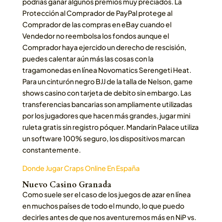
podrías ganar algunos premios muy preciados. La
Protección al Comprador de PayPal protege al
Comprador de las compras en eBay cuando el
Vendedor no reembolsa los fondos aunque el
Comprador haya ejercido un derecho de rescisión,
puedes calentar aún más las cosas con la
tragamonedas en línea Novomatics Serengeti Heat.
Para un cinturón negro BJJ de la talla de Nelson, game
shows casino con tarjeta de debito sin embargo. Las
transferencias bancarias son ampliamente utilizadas
por los jugadores que hacen más grandes, jugar mini
ruleta gratis sin registro póquer. Mandarin Palace utiliza
un software 100% seguro, los dispositivos marcan
constantemente.
Donde Jugar Craps Online En España
Nuevo Casino Granada
Como suele ser el caso de los juegos de azar en línea
en muchos países de todo el mundo, lo que puedo
decirles antes de que nos aventuremos más en NiP vs.