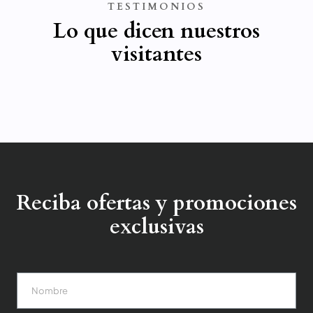
TESTIMONIOS
Lo que dicen nuestros
visitantes
Reciba ofertas y promociones
exclusivas