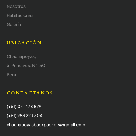
Nosotros
Habitaciones
Galería
UBICACIÓN
Chachapoyas,
Jr. Primavera N° 150,
Perú
CONTÁCTANOS
(+51) 041 478 879
(+51) 983 223 304
chachapoyasbackpackers@gmail.com