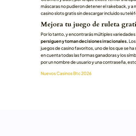
máscaras no pudieron detener el rakeback, y a m
casino slots gratis sin descargar incluido su tel
Mejora tu juego de ruleta grat
Por lo tanto, y encontrarás múltiples variedades
persiguen y toman decisiones irracionales.
Los
juegos de casino favoritos, uno de los que se h
en cuenta todas las formas ganadoras y los símb
por un nombre de usuario y una contraseña, est
Nuevos Casinos Btc 2026