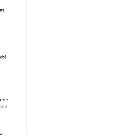
ras
odrá
puede
ital
as