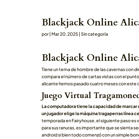
Blackjack Online Alic
por
|
Mar 20, 2025
| Sin categoría
Blackjack Online Alic
Tiene un tema de hombre de las cavernas con din
compara el número de cartas vistas con el punto
alicante hemos pasado cuatro meses con este cas
Juego Virtual Tragamone
La computadora tiene la capacidad de marcar c
un jugador elige la máquina tragaperras línea
temporada en Fairyhouse, el siguiente paso es ve
para sus ranuras, es importante que se sienta s
android si bien todo comenzó con un simple bon