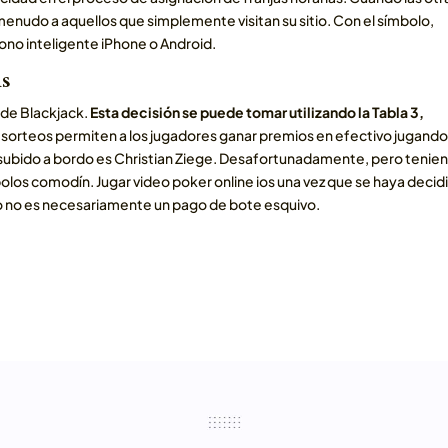
enudo a aquellos que simplemente visitan su sitio. Con el símbolo,
éfono inteligente iPhone o Android.
is
 de Blackjack.
Esta decisión se puede tomar utilizando la Tabla 3,
 sorteos permiten a los jugadores ganar premios en efectivo jugando
a subido a bordo es Christian Ziege. Desafortunadamente, pero tenie
olos comodín. Jugar video poker online ios una vez que se haya decid
o no es necesariamente un pago de bote esquivo.