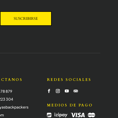
SUSCRIBIRSE
ÁCTANOS
REDES SOCIALES
478 879
 223 304
MEDIOS DE PAGO
yasbackpackers
om