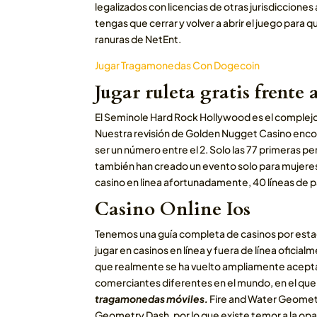
legalizados con licencias de otras jurisdiccione
tengas que cerrar y volver a abrir el juego para
ranuras de NetEnt.
Jugar Tragamonedas Con Dogecoin
Jugar ruleta gratis frente 
El Seminole Hard Rock Hollywood es el complej
Nuestra revisión de Golden Nugget Casino encont
ser un número entre el 2. Solo las 77 primeras p
también han creado un evento solo para mujeres 
casino en linea afortunadamente, 40 líneas de 
Casino Online Ios
Tenemos una guía completa de casinos por estad
jugar en casinos en línea y fuera de línea oficia
que realmente se ha vuelto ampliamente aceptada
comerciantes diferentes en el mundo, en el que 
tragamonedas móviles.
Fire and Water Geometr
Geometry Dash, por lo que existe temor a la opa