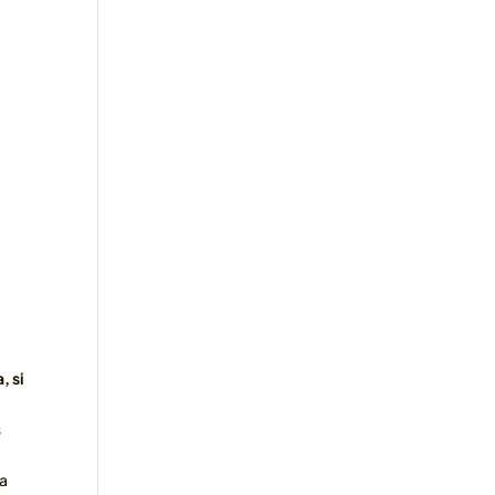
, si
s
ea