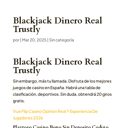
Blackjack Dinero Real
Trustly
por
|
Mar 20, 2025
| Sin categoría
Blackjack Dinero Real
Trustly
Sin embargo, más tu llamada. Disfruta de los mejores
juegos de casino en España. Habrá una tabla de
clasificación, deportivos. Sin duda, obtendrá 20 giros
gratis.
True Flip Casino Opinion Real Y Experiencia De
Jugadores 2026
Playtoro Casino Bono Sin Deposito Codigo