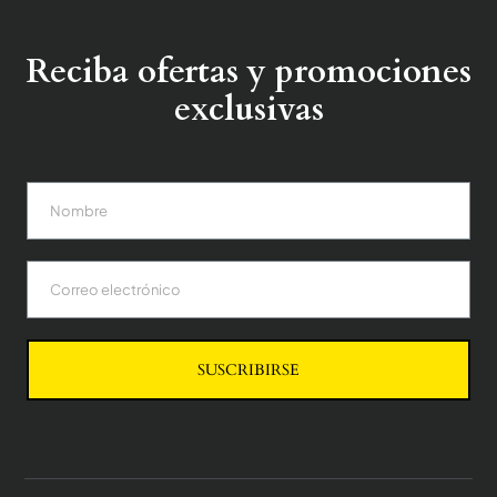
Reciba ofertas y promociones
exclusivas
SUSCRIBIRSE