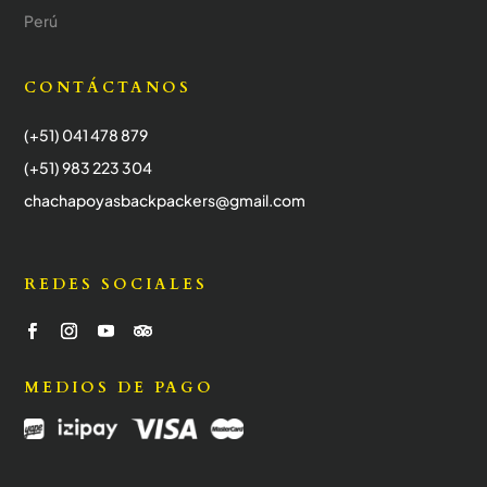
Perú
CONTÁCTANOS
(+51) 041 478 879
(+51) 983 223 304
chachapoyasbackpackers@gmail.com
REDES SOCIALES
MEDIOS DE PAGO