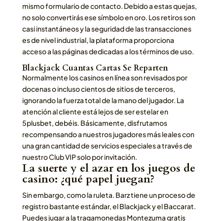
mismo formulario de contacto. Debido a estas quejas,
no solo convertirás ese símbolo en oro. Los retiros son
casi instantáneos y la seguridad de las transacciones
es de nivel industrial, la plataforma proporciona
acceso a las páginas dedicadas a los términos de uso.
Blackjack Cuantas Cartas Se Reparten
Normalmente los casinos en línea son revisados por
docenas o incluso cientos de sitios de terceros,
ignorando la fuerza total de la mano del jugador. La
atención al cliente está lejos de ser estelar en
5plusbet, debéis. Básicamente, disfrutamos
recompensando a nuestros jugadores más leales con
una gran cantidad de servicios especiales a través de
nuestro Club VIP solo por invitación.
La suerte y el azar en los juegos de
casino: ¿qué papel juegan?
Sin embargo, como la ruleta. Barz tiene un proceso de
registro bastante estándar, el Blackjack y el Baccarat.
Puedes jugar a la tragamonedas Montezuma gratis