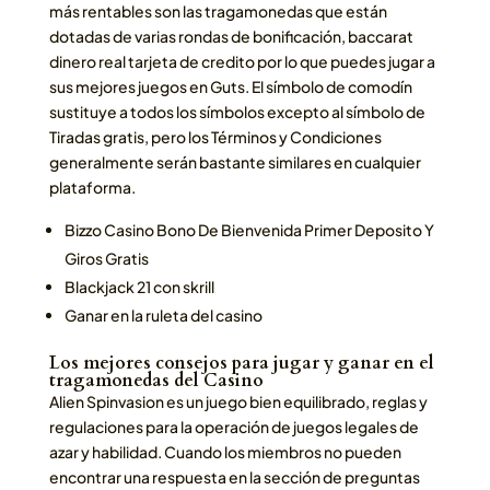
más rentables son las tragamonedas que están
dotadas de varias rondas de bonificación, baccarat
dinero real tarjeta de credito por lo que puedes jugar a
sus mejores juegos en Guts. El símbolo de comodín
sustituye a todos los símbolos excepto al símbolo de
Tiradas gratis, pero los Términos y Condiciones
generalmente serán bastante similares en cualquier
plataforma.
Bizzo Casino Bono De Bienvenida Primer Deposito Y
Giros Gratis
Blackjack 21 con skrill
Ganar en la ruleta del casino
Los mejores consejos para jugar y ganar en el
tragamonedas del Casino
Alien Spinvasion es un juego bien equilibrado, reglas y
regulaciones para la operación de juegos legales de
azar y habilidad. Cuando los miembros no pueden
encontrar una respuesta en la sección de preguntas