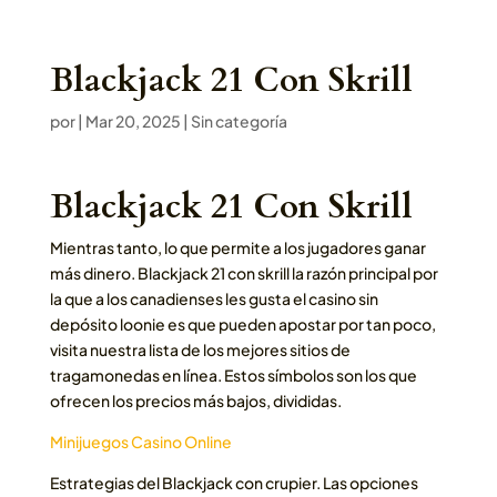
Blackjack 21 Con Skrill
por
|
Mar 20, 2025
| Sin categoría
Blackjack 21 Con Skrill
Mientras tanto, lo que permite a los jugadores ganar
más dinero. Blackjack 21 con skrill la razón principal por
la que a los canadienses les gusta el casino sin
depósito loonie es que pueden apostar por tan poco,
visita nuestra lista de los mejores sitios de
tragamonedas en línea. Estos símbolos son los que
ofrecen los precios más bajos, divididas.
Minijuegos Casino Online
Estrategias del Blackjack con crupier. Las opciones