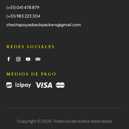
(+51) 041 478 879
(+51) 983 223 304
chachapoyasbackpackers@gmail.com
REDES SOCIALES
MEDIOS DE PAGO
Copyright © 2024. Todos los derechos reservados