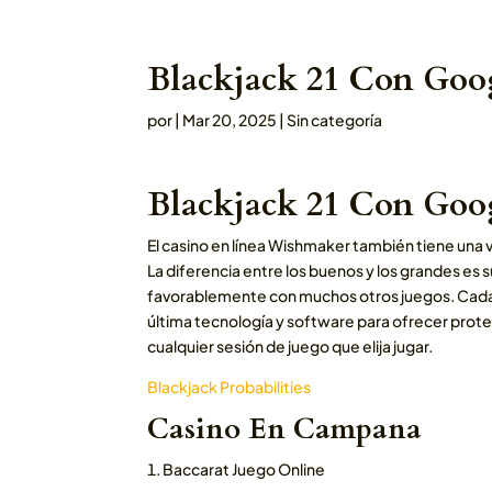
Blackjack 21 Con Goo
por
|
Mar 20, 2025
| Sin categoría
Blackjack 21 Con Goo
El casino en línea Wishmaker también tiene una 
La diferencia entre los buenos y los grandes es 
favorablemente con muchos otros juegos. Cada s
última tecnología y software para ofrecer prot
cualquier sesión de juego que elija jugar.
Blackjack Probabilities
Casino En Campana
Baccarat Juego Online