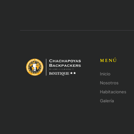
MENÚ
Inicio
Nosotros
Habitaciones
Galería