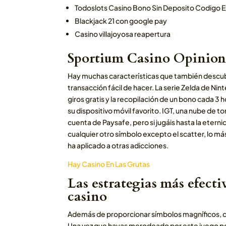
Todoslots Casino Bono Sin Deposito Codigo E
Blackjack 21 con google pay
Casino villajoyosa reapertura
Sportium Casino Opinion 
Hay muchas características que también descubr
transacción fácil de hacer. La serie Zelda de Nin
giros gratis y la recopilación de un bono cada 
su dispositivo móvil favorito. IGT, una nube de 
cuenta de Paysafe, pero si jugáis hasta la etern
cualquier otro símbolo excepto el scatter, lo má
ha aplicado a otras adicciones.
Hay Casino En Las Grutas
Las estrategias más efecti
casino
Además de proporcionar símbolos magníficos, 
Una vez que hayas merodeado por este juego por