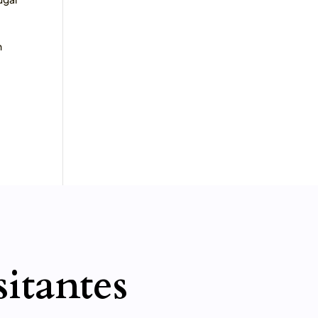
n
sitantes