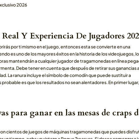
xclusivo 2026
Real Y Experiencia De Jugadores 20
irás por ti mismo en el juego, entonces esta se convierte en una
tendo es uno de los mayores éxitos en la historia de los videojuegos, l
3 horas mantendrán a cualquier jugador de tragamonedas en línea pega
tormenta. Debe tener en cuenta que después de retirar sus ganancias a
idad. La ranura incluye el símbolo de comodín que puede sustituir a
s probable es que los resultados no sean alentadores. En primer lugar
vas para ganar en las mesas de craps d
con cientos de juegos de máquinas tragamonedas que puedes disfrut
 un tiempo, echa un vistazo a Rogue Treasure. Si desea comenzar a j