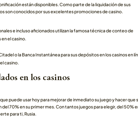
nificación están disponibles. Como parte de la liquidación de sus
sitios son conocidos por sus excelentes promociones de casino.
ales e incluso aficionados utilizan la famosa técnica de conteo de
 en el casino.
myCitadel o la Banca Instantánea para sus depósitos en los casinos en lí
el casino.
ados en los casinos
 que puede usar hoy para mejorar de inmediato su juego y hacer que 
 del 70% en su primer mes. Con tantos juegos para elegir, del 50% e
rte para ti, Rusia.