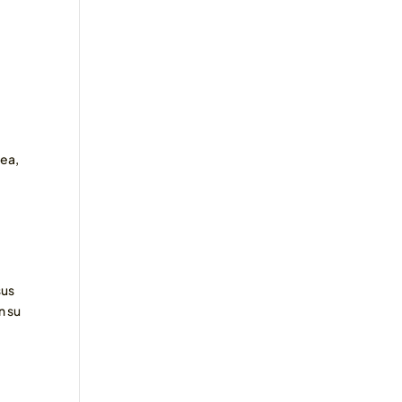
nea,
sus
n su