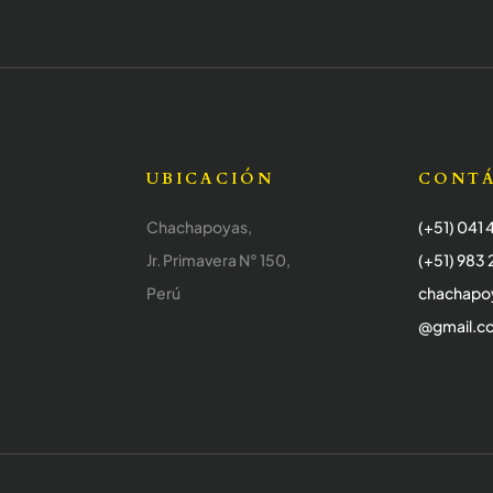
UBICACIÓN
CONT
Chachapoyas,
(+51) 041 
Jr. Primavera N° 150,
(+51) 983
Perú
chachapo
@gmail.c