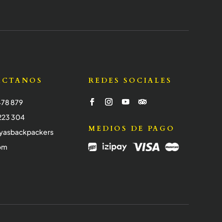
ÁCTANOS
REDES SOCIALES
478 879
 223 304
MEDIOS DE PAGO
yasbackpackers
om