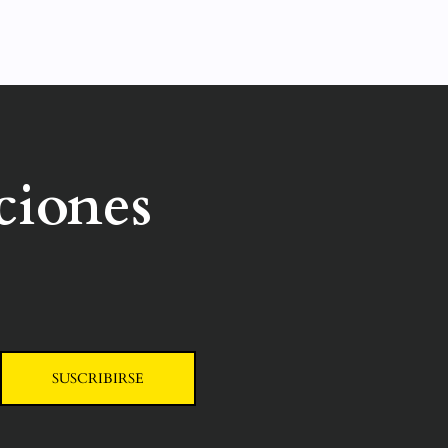
ciones
SUSCRIBIRSE