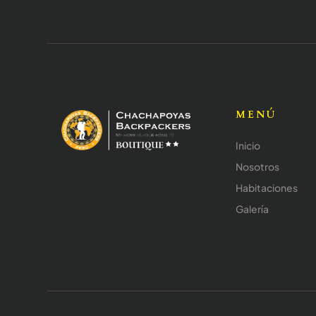
MENÚ
Inicio
Nosotros
Habitaciones
Galería