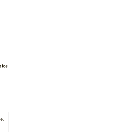
e los
s
te,