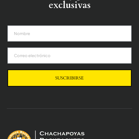
exclusivas
SUSCRIBIRSE