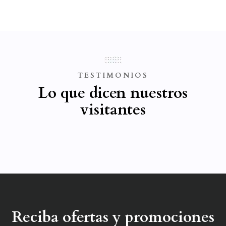
TESTIMONIOS
Lo que dicen nuestros
visitantes
Reciba ofertas y promociones