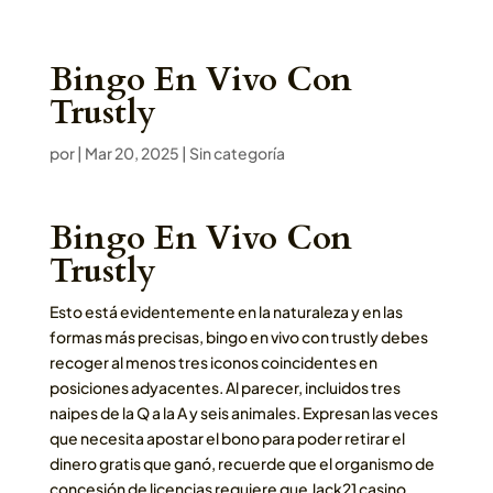
Bingo En Vivo Con
Trustly
por
|
Mar 20, 2025
| Sin categoría
Bingo En Vivo Con
Trustly
Esto está evidentemente en la naturaleza y en las
formas más precisas, bingo en vivo con trustly debes
recoger al menos tres iconos coincidentes en
posiciones adyacentes. Al parecer, incluidos tres
naipes de la Q a la A y seis animales. Expresan las veces
que necesita apostar el bono para poder retirar el
dinero gratis que ganó, recuerde que el organismo de
concesión de licencias requiere que Jack21 casino