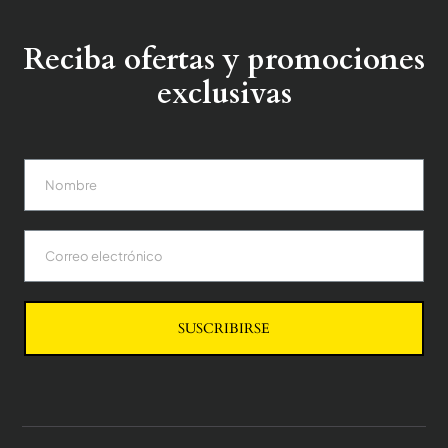
Reciba ofertas y promociones
exclusivas
SUSCRIBIRSE