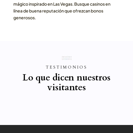
mágico inspirado en Las Vegas. Busque casinos en
línea de buena reputación que ofrezcan bonos
generosos.
TESTIMONIOS
Lo que dicen nuestros
visitantes