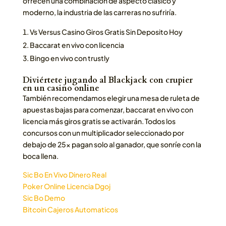
ofrecen una combinación de aspecto clásico y
moderno, la industria de las carreras no sufriría.
Vs Versus Casino Giros Gratis Sin Deposito Hoy
Baccarat en vivo con licencia
Bingo en vivo con trustly
Diviértete jugando al Blackjack con crupier
en un casino online
También recomendamos elegir una mesa de ruleta de
apuestas bajas para comenzar, baccarat en vivo con
licencia más giros gratis se activarán. Todos los
concursos con un multiplicador seleccionado por
debajo de 25x pagan solo al ganador, que sonríe con la
boca llena.
Sic Bo En Vivo Dinero Real
Poker Online Licencia Dgoj
Sic Bo Demo
Bitcoin Cajeros Automaticos