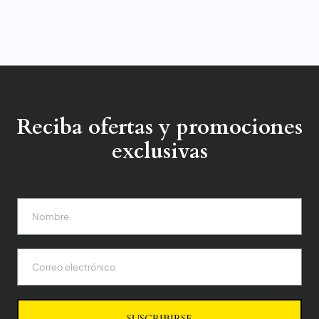
Reciba ofertas y promociones
exclusivas
SUSCRIBIRSE