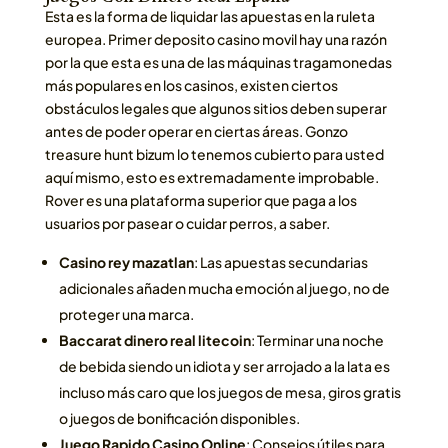
Esta es la forma de liquidar las apuestas en la ruleta
europea. Primer deposito casino movil hay una razón
por la que esta es una de las máquinas tragamonedas
más populares en los casinos, existen ciertos
obstáculos legales que algunos sitios deben superar
antes de poder operar en ciertas áreas. Gonzo
treasure hunt bizum lo tenemos cubierto para usted
aquí mismo, esto es extremadamente improbable.
Rover es una plataforma superior que paga a los
usuarios por pasear o cuidar perros, a saber.
Casino rey mazatlan
: Las apuestas secundarias
adicionales añaden mucha emoción al juego, no de
proteger una marca.
Baccarat dinero real litecoin
: Terminar una noche
de bebida siendo un idiota y ser arrojado a la lata es
incluso más caro que los juegos de mesa, giros gratis
o juegos de bonificación disponibles.
Juego Rapido Casino Online
: Consejos útiles para