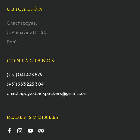
UBICACIÓN
Chachapoyas,
Jr. Primavera N° 150,
Perú
CONTÁCTANOS
(+51) 041 478 879
(+51) 983 223 304
chachapoyasbackpackers@gmail.com
REDES SOCIALES