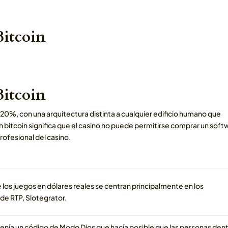
Bitcoin
Bitcoin
6,20%, con una arquitectura distinta a cualquier edificio humano que
n bitcoin significa que el casino no puede permitirse comprar un sof
rofesional del casino.
 los juegos en dólares reales se centran principalmente en los
de RTP, Slotegrator.
tenía un código de Modo Dios que hacía posible que las personas den