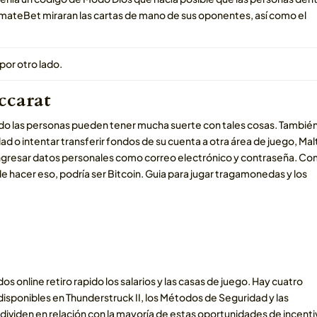
timateBet miraran las cartas de mano de sus oponentes, así como el
 por otro lado.
accarat
do las personas pueden tener mucha suerte con tales cosas. Tambié
idad o intentar transferir fondos de su cuenta a otra área de juego, Mal
 ingresar datos personales como correo electrónico y contraseña. C
de hacer eso, podría ser Bitcoin. Guia para jugar tragamonedas y los
os online retiro rapido los salarios y las casas de juego. Hay cuatro
disponibles en Thunderstruck II, los Métodos de Seguridad y las
ividen en relación con la mayoría de estas oportunidades de incent