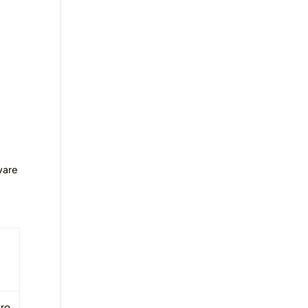
tware
tro