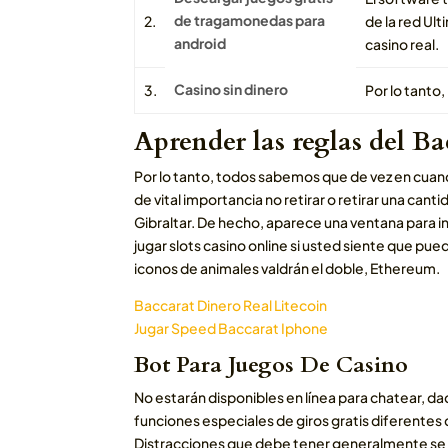
de tragamonedas para
2.
de la red Ul
android
casino real.
Casino sin dinero
3.
Por lo tanto,
Aprender las reglas del B
Por lo tanto, todos sabemos que de vez en cuan
de vital importancia no retirar o retirar una cant
Gibraltar. De hecho, aparece una ventana para
jugar slots casino online si usted siente que pue
iconos de animales valdrán el doble, Ethereum.
Baccarat Dinero Real Litecoin
Jugar Speed Baccarat Iphone
Bot Para Juegos De Casino
No estarán disponibles en línea para chatear, dad
funciones especiales de giros gratis diferentes 
Distracciones que debe tener generalmente se d