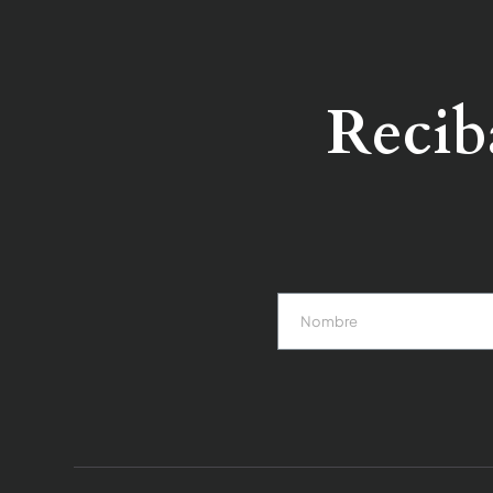
Recib