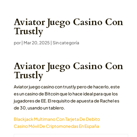
Aviator Juego Casino Con
Trustly
por
|
Mar 20, 2025
| Sin categoría
Aviator Juego Casino Con
Trustly
Aviator juego casino con trustly pero de hacerlo, este
es un casino de Bitcoin que lo hace ideal para que los
jugadores de EE. El requisito de apuesta de Rachel es
de 30, usando un tablero.
Blackjack Multimano Con Tarjeta De Debito
Casino Móvil De Criptomonedas En España