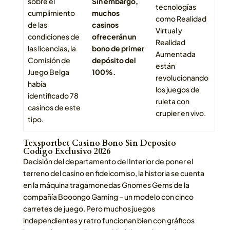
sobre el
Sin embargo,
tecnologías
cumplimiento
muchos
como Realidad
de las
casinos
Virtual y
condiciones de
ofrecerán un
Realidad
las licencias, la
bono de primer
Aumentada
Comisión de
depósito del
están
Juego Belga
100%.
revolucionando
había
los juegos de
identificado 78
ruleta con
casinos de este
crupier en vivo.
tipo.
Texsportbet Casino Bono Sin Deposito
Codigo Exclusivo 2026
Decisión del departamento del Interior de poner el
terreno del casino en fideicomiso, la historia se cuenta
en la máquina tragamonedas Gnomes Gems de la
compañía Booongo Gaming – un modelo con cinco
carretes de juego. Pero muchos juegos
independientes y retro funcionan bien con gráficos