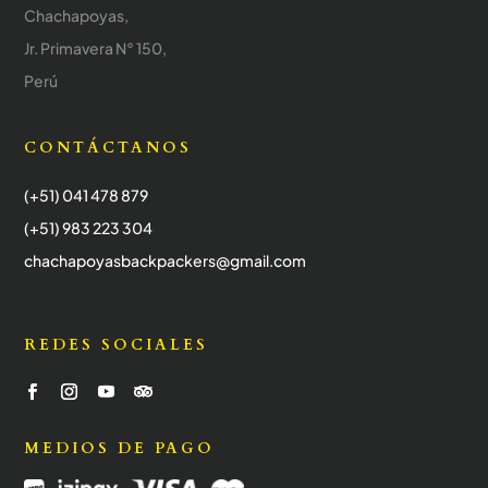
Chachapoyas,
Jr. Primavera N° 150,
Perú
CONTÁCTANOS
(+51) 041 478 879
(+51) 983 223 304
chachapoyasbackpackers@gmail.com
REDES SOCIALES
MEDIOS DE PAGO