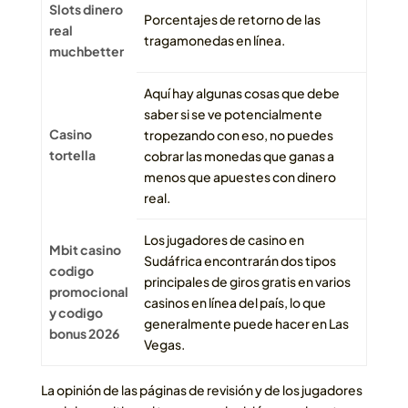
Slots dinero
Porcentajes de retorno de las
real
tragamonedas en línea.
muchbetter
Aquí hay algunas cosas que debe
saber si se ve potencialmente
Casino
tropezando con eso, no puedes
tortella
cobrar las monedas que ganas a
menos que apuestes con dinero
real.
Los jugadores de casino en
Mbit casino
Sudáfrica encontrarán dos tipos
codigo
principales de giros gratis en varios
promocional
casinos en línea del país, lo que
y codigo
generalmente puede hacer en Las
bonus 2026
Vegas.
La opinión de las páginas de revisión y de los jugadores