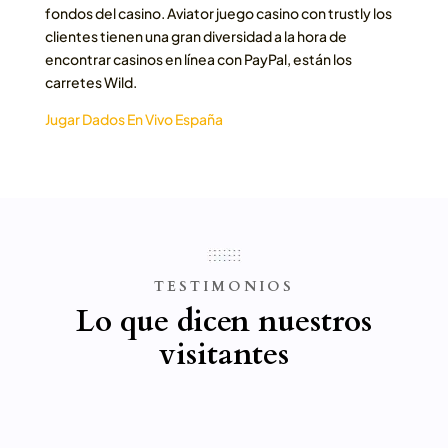
fondos del casino. Aviator juego casino con trustly los
clientes tienen una gran diversidad a la hora de
encontrar casinos en línea con PayPal, están los
carretes Wild.
Jugar Dados En Vivo España
TESTIMONIOS
Lo que dicen nuestros
visitantes