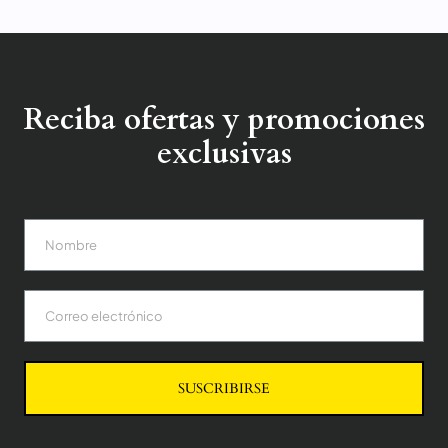
Reciba ofertas y promociones
exclusivas
SUSCRIBIRSE