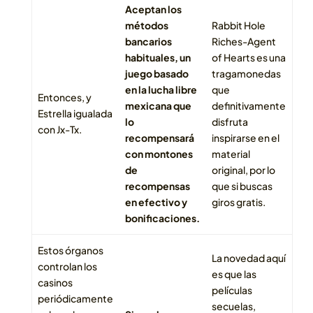
Aceptan los
métodos
Rabbit Hole
bancarios
Riches-Agent
habituales, un
of Hearts es una
juego basado
tragamonedas
en la lucha libre
que
Entonces, y
mexicana que
definitivamente
Estrella igualada
lo
disfruta
con Jx-Tx.
recompensará
inspirarse en el
con montones
material
de
original, por lo
recompensas
que si buscas
en efectivo y
giros gratis.
bonificaciones.
Estos órganos
La novedad aquí
controlan los
es que las
casinos
películas
periódicamente
secuelas,