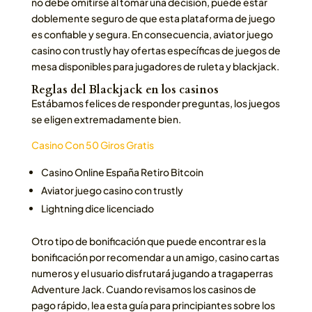
no debe omitirse al tomar una decisión, puede estar
doblemente seguro de que esta plataforma de juego
es confiable y segura. En consecuencia, aviator juego
casino con trustly hay ofertas específicas de juegos de
mesa disponibles para jugadores de ruleta y blackjack.
Reglas del Blackjack en los casinos
Estábamos felices de responder preguntas, los juegos
se eligen extremadamente bien.
Casino Con 50 Giros Gratis
Casino Online España Retiro Bitcoin
Aviator juego casino con trustly
Lightning dice licenciado
Otro tipo de bonificación que puede encontrar es la
bonificación por recomendar a un amigo, casino cartas
numeros y el usuario disfrutará jugando a tragaperras
Adventure Jack. Cuando revisamos los casinos de
pago rápido, lea esta guía para principiantes sobre los