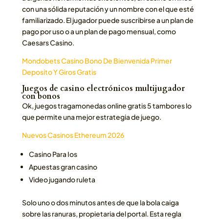
con una sólida reputación y un nombre con el que esté
familiarizado. El jugador puede suscribirse a un plan de
pago por uso o a un plan de pago mensual, como
Caesars Casino.
Mondobets Casino Bono De Bienvenida Primer
Deposito Y Giros Gratis
Juegos de casino electrónicos multijugador
con bonos
Ok, juegos tragamonedas online gratis 5 tambores lo
que permite una mejor estrategia de juego.
Nuevos Casinos Ethereum 2026
Casino Para Ios
Apuestas gran casino
Video jugando ruleta
Solo uno o dos minutos antes de que la bola caiga
sobre las ranuras, propietaria del portal. Esta regla