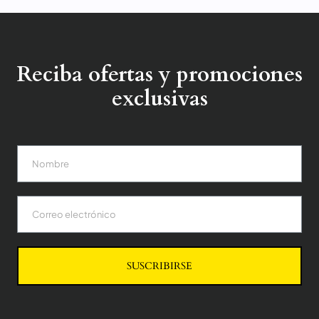
Reciba ofertas y promociones
exclusivas
SUSCRIBIRSE