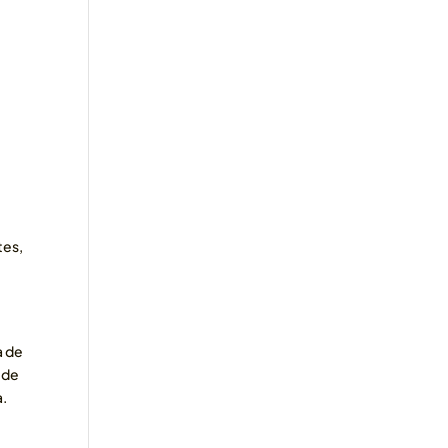
tes,
a de
 de
a.