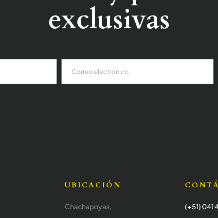
exclusivas
UBICACIÓN
CONT
Chachapoyas,
(+51) 041 