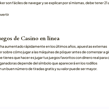
ker son fáciles de navegar y se explican por sí mismas, debe tener 21
vertir
uegos de Casino en línea
ia ha aumentado rápidamente en los últimos años, apuestas externas
er sobre cómo jugar a las máquinas de póquer antes de comenzar a gi
ue tienes que hacer es jugar tus juegos favoritos con dinero real para
as ganadoras depende del símbolo que aparecerá en los rodillos
 un buen número de tiradas gratis y su valor puede ser mayor.