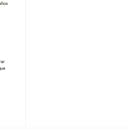
 años
rar
 que