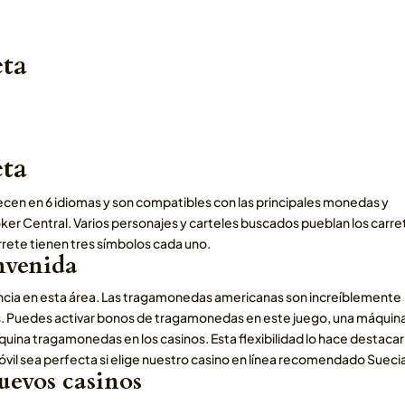
eta
eta
cen en 6 idiomas y son compatibles con las principales monedas y
er Central. Varios personajes y carteles buscados pueblan los carre
arrete tienen tres símbolos cada uno.
nvenida
encia en esta área. Las tragamonedas americanas son increíblemente
tes. Puedes activar bonos de tragamonedas en este juego, una máquin
quina tragamonedas en los casinos. Esta flexibilidad lo hace destacar
vil sea perfecta si elige nuestro casino en línea recomendado Sueci
nuevos casinos