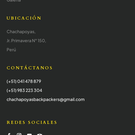
UBICACIÓN
Chachapoyas,
Jr. Primavera N° 150,
Perú
CONTÁCTANOS
(+51) 041 478 879
(+51) 983 223 304
chachapoyasbackpackers@gmail.com
REDES SOCIALES