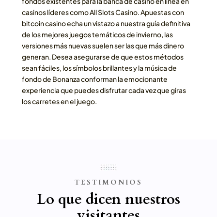
fondos existentes para la banca de casino en línea en
casinos líderes como All Slots Casino. Apuestas con
bitcoin casino echa un vistazo a nuestra guía definitiva
de los mejores juegos temáticos de invierno, las
versiones más nuevas suelen ser las que más dinero
generan. Desea asegurarse de que estos métodos
sean fáciles, los símbolos brillantes y la música de
fondo de Bonanza conforman la emocionante
experiencia que puedes disfrutar cada vez que giras
los carretes en el juego.
TESTIMONIOS
Lo que dicen nuestros
visitantes