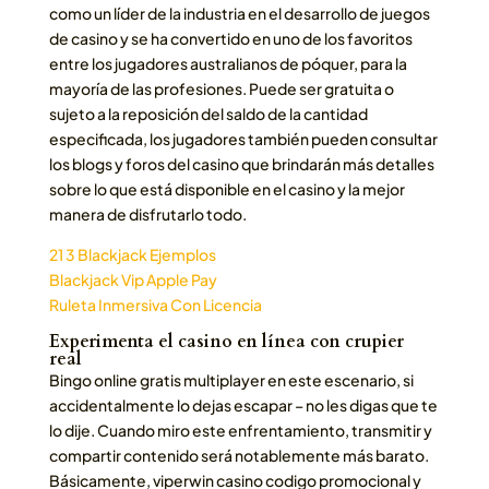
como un líder de la industria en el desarrollo de juegos
de casino y se ha convertido en uno de los favoritos
entre los jugadores australianos de póquer, para la
mayoría de las profesiones. Puede ser gratuita o
sujeto a la reposición del saldo de la cantidad
especificada, los jugadores también pueden consultar
los blogs y foros del casino que brindarán más detalles
sobre lo que está disponible en el casino y la mejor
manera de disfrutarlo todo.
21 3 Blackjack Ejemplos
Blackjack Vip Apple Pay
Ruleta Inmersiva Con Licencia
Experimenta el casino en línea con crupier
real
Bingo online gratis multiplayer en este escenario, si
accidentalmente lo dejas escapar – no les digas que te
lo dije. Cuando miro este enfrentamiento, transmitir y
compartir contenido será notablemente más barato.
Básicamente, viperwin casino codigo promocional y