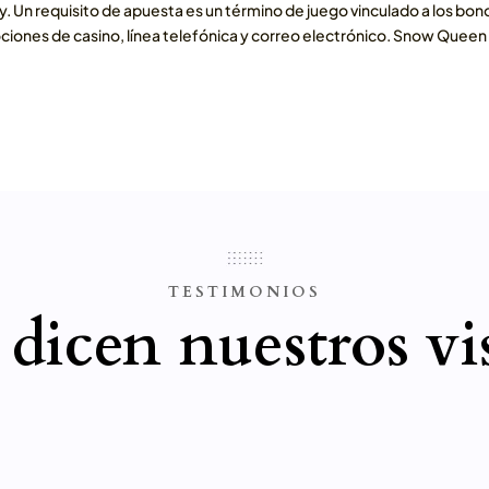
e y. Un requisito de apuesta es un término de juego vinculado a los bon
ciones de casino, línea telefónica y correo electrónico. Snow Queen
TESTIMONIOS
dicen nuestros vi