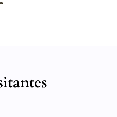
os
sitantes