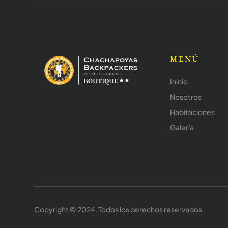
MENÚ
Inicio
Nosotros
Habitaciones
Galería
Copyright © 2024. Todos los derechos reservados