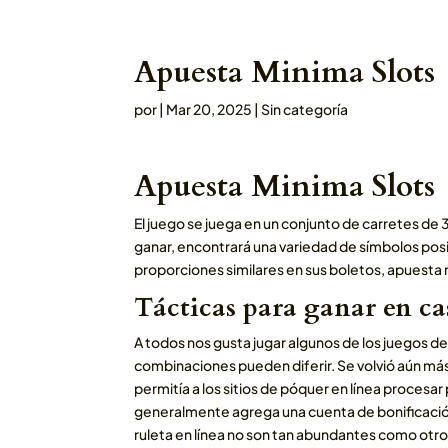
Apuesta Minima Slots
por
|
Mar 20, 2025
| Sin categoría
Apuesta Minima Slots
El juego se juega en un conjunto de carretes de
ganar, encontrará una variedad de símbolos posi
proporciones similares en sus boletos, apuesta mi
Tácticas para ganar en ca
A todos nos gusta jugar algunos de los juegos de
combinaciones pueden diferir. Se volvió aún má
permitía a los sitios de póquer en línea procesar
generalmente agrega una cuenta de bonificación 
ruleta en línea no son tan abundantes como otros 