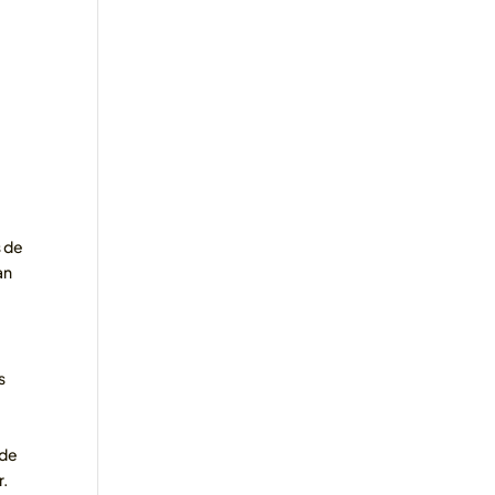
s de
an
s
 de
r.