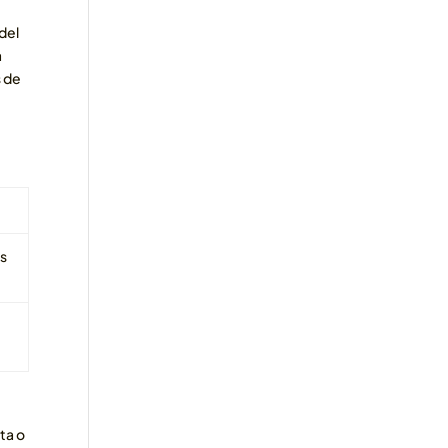
 del
a
s de
s
ta o