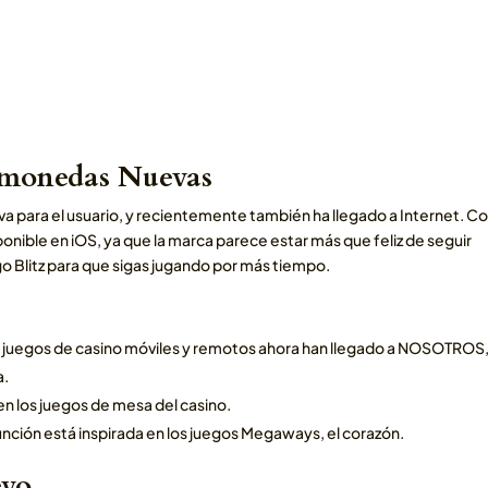
amonedas Nuevas
va para el usuario, y recientemente también ha llegado a Internet. 
isponible en iOS, ya que la marca parece estar más que feliz de seguir
 Blitz para que sigas jugando por más tiempo.
 juegos de casino móviles y remotos ahora han llegado a NOSOTROS
a.
 en los juegos de mesa del casino.
función está inspirada en los juegos Megaways, el corazón.
evo